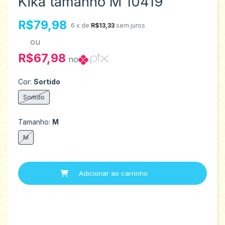
Kika tamanho M 10419
R$79,98
6
x de
R$13,33
sem juros
ou
R$67,98
no
Cor:
Sortido
Sortido
Tamanho:
M
M