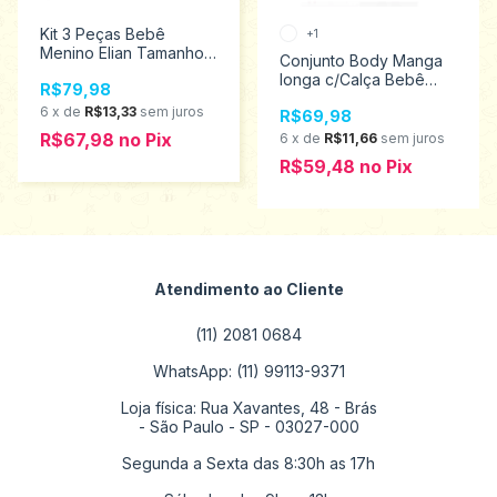
Kit 3 Peças Bebê
+1
Menino Elian Tamanhos
Conjunto Body Manga
P ao M 201298
longa c/Calça Bebê
R$79,98
Infantil Menino Kyly
6
x
de
R$13,33
sem juros
R$69,98
Tamanhos P ao G
1001202
R$67,98
no
Pix
6
x
de
R$11,66
sem juros
R$59,48
no
Pix
Atendimento ao Cliente
(11) 2081 0684
WhatsApp: (11) 99113-9371
Loja física: Rua Xavantes, 48 - Brás
- São Paulo - SP - 03027-000
Segunda a Sexta das 8:30h as 17h