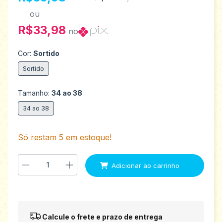
ou
R$33,98
no
Cor:
Sortido
Sortido
Tamanho:
34 ao 38
34 ao 38
Só restam
5
em estoque!
Entregas para o CEP:
Alterar CEP
Calcule o frete e prazo de entrega