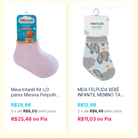
Meia Infantil Kit c/3
MEIA FELPUDA BEBÊ
pares Menina Pimpolho
INFANTIL MENINO TAM
21 ao 25 8807
00 A 15 - PIMPOLHO
R$29,98
R$12,98
94466
0793
5
x
de
R$6,00
sem juros
2
x
de
R$6,49
sem juros
R$25,48
no
Pix
R$11,03
no
Pix