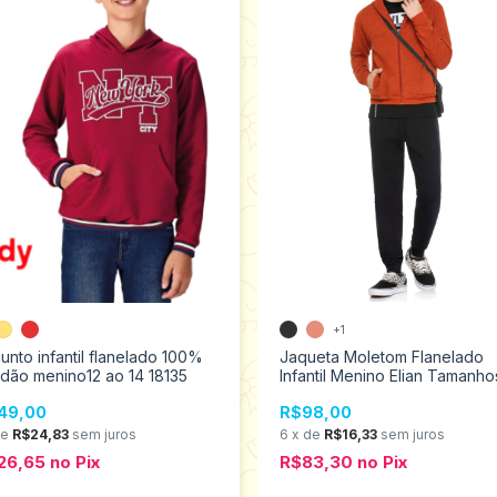
+1
unto infantil flanelado 100%
Jaqueta Moletom Flanelado
dão menino12 ao 14 18135
Infantil Menino Elian Tamanho
ao16 26856
49,00
R$98,00
de
R$24,83
sem juros
6
x
de
R$16,33
sem juros
26,65
no
Pix
R$83,30
no
Pix