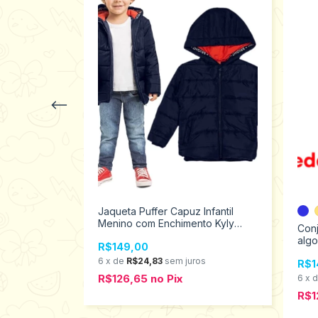
Jaqueta Puffer Capuz Infantil
Menino com Enchimento Kyly
nelado
Conj
Tamanhos 12 ao 16 208062
 Algodão
algo
R$149,00
ao 3 43614
6
x
de
R$24,83
sem juros
R$1
R$126,65
no
Pix
s
6
x
R$1