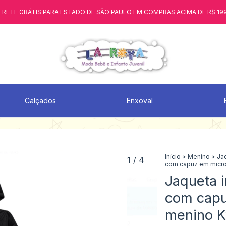
FRETE GRÁTIS PARA ESTADO DE SÃO PAULO EM COMPRAS ACIMA DE R$ 19
Calçados
Enxoval
Início
>
Menino
>
Ja
1
/
4
com capuz em micro
Jaqueta i
com capu
menino K