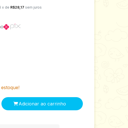
6
x de
R$28,17
sem juros
no
estoque!