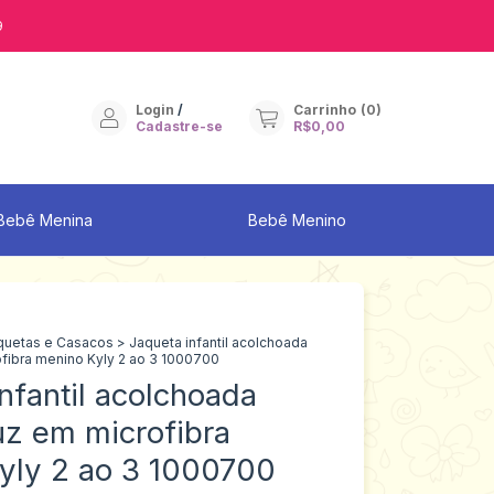
9
Login
/
Carrinho
(
0
)
Cadastre-se
R$0,00
Bebê Menina
Bebê Menino
quetas e Casacos
>
Jaqueta infantil acolchoada
fibra menino Kyly 2 ao 3 1000700
nfantil acolchoada
z em microfibra
yly 2 ao 3 1000700