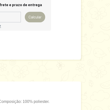
 CEP:
Alterar CEP
frete e prazo de entrega
Calcular
P
Composição: 100% poliester.