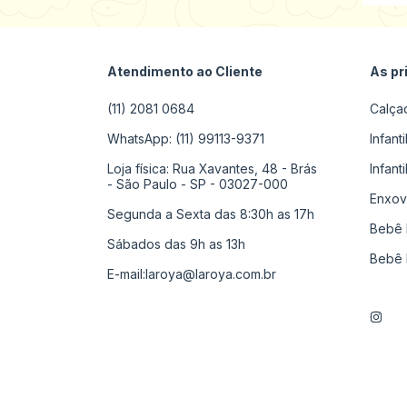
Atendimento ao Cliente
As pr
(11) 2081 0684
Calça
WhatsApp: (11) 99113-9371
Infant
Loja física: Rua Xavantes, 48 - Brás
Infant
- São Paulo - SP - 03027-000
Enxov
Segunda a Sexta das 8:30h as 17h
Bebê 
Sábados das 9h as 13h
Bebê 
E-mail:
laroya@laroya.com.br