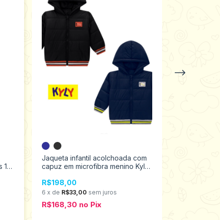
Jaqueta Unis
Tamanho 12
Jaqueta infantil acolchoada com
s 10
capuz em microfibra menino Kyly
R$149,00
4 ao 8 1000700
6
x
de
R$24,
R$198,00
R$126,65
6
x
de
R$33,00
sem juros
R$168,30
no
Pix