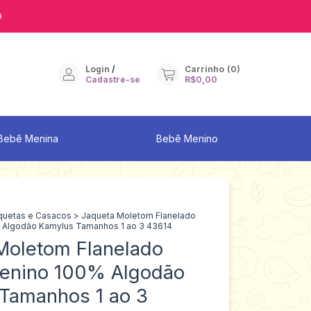
9
Login
/
Carrinho
(
0
)
Cadastre-se
R$0,00
Bebê Menina
Bebê Menino
quetas e Casacos
>
Jaqueta Moletom Flanelado
% Algodão Kamylus Tamanhos 1 ao 3 43614
Moletom Flanelado
 Menino 100% Algodão
Tamanhos 1 ao 3