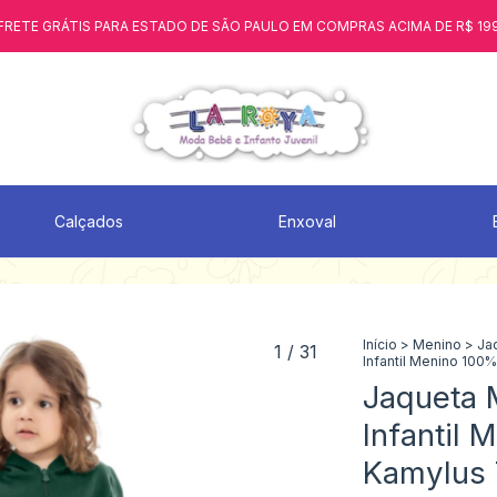
FRETE GRÁTIS PARA ESTADO DE SÃO PAULO EM COMPRAS ACIMA DE R$ 19
Calçados
Enxoval
Início
>
Menino
>
Ja
1
/
31
Infantil Menino 100
Jaqueta 
Infantil
Kamylus 