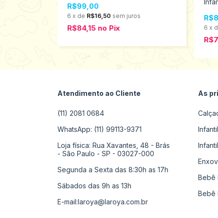
 Tamanhos 10
Infa
R$99,00
ao 
6
x
de
R$16,50
sem juros
R$8
R$84,15
no
Pix
s
6
x
R$
Atendimento ao Cliente
As pr
(11) 2081 0684
Calça
WhatsApp: (11) 99113-9371
Infant
Loja física: Rua Xavantes, 48 - Brás
Infant
- São Paulo - SP - 03027-000
Enxov
Segunda a Sexta das 8:30h as 17h
Bebê 
Sábados das 9h as 13h
Bebê 
E-mail:
laroya@laroya.com.br