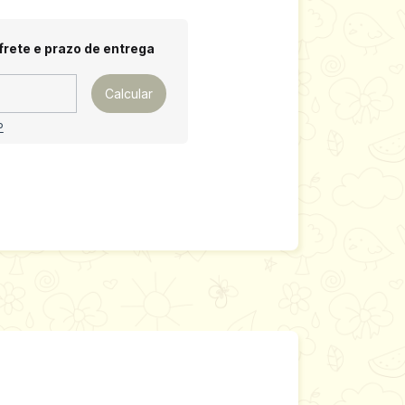
 CEP:
Alterar CEP
frete e prazo de entrega
Calcular
P