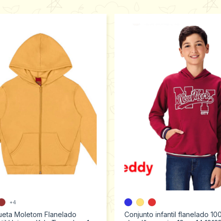
+4
ueta Moletom Flanelado
Conjunto infantil flanelado 1