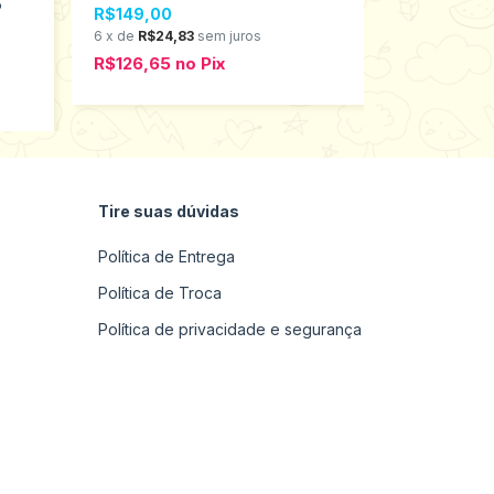
5
Kyly 4/8 20
R$149,00
6
x
de
R$24,83
sem juros
R$89,00
R$126,65
no
Pix
6
x
de
R$14,8
R$75,65
n
Tire suas dúvidas
Política de Entrega
Política de Troca
Política de privacidade e segurança