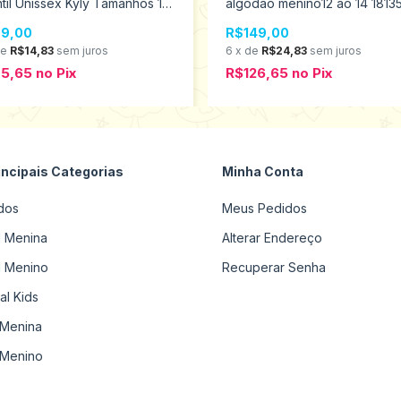
ntil Unissex Kyly Tamanhos 10
algodão menino12 ao 14 1813
16 207894
9,00
R$149,00
de
R$14,83
sem juros
6
x
de
R$24,83
sem juros
75,65
no
Pix
R$126,65
no
Pix
incipais Categorias
Minha Conta
dos
Meus Pedidos
il Menina
Alterar Endereço
il Menino
Recuperar Senha
al Kids
Menina
Menino