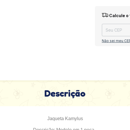
Entregas para o
Calcule o 
Não sei meu CE
Descrição
Jaqueta Kamylus
Descrição: Modelo em 1 peça -