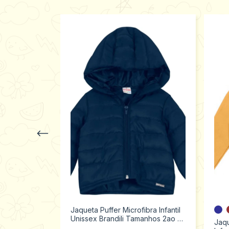
Jaqueta Puffer Microfibra Infantil
Unissex Brandili Tamanhos 2ao 3
nelado
Jaq
55185