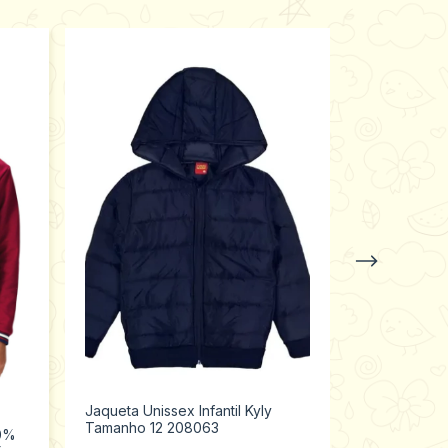
Jaqueta Unissex Infantil Kyly
+6
Tamanho 12 208063
00%
Jaqueta Unis