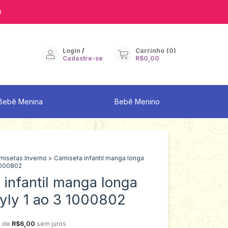
9
Login
/
Carrinho
(
0
)
Cadastre-se
R$0,00
Bebê Menina
Bebê Menino
misetas Inverno
>
Camiseta infantil manga longa
1000802
 infantil manga longa
yly 1 ao 3 1000802
x de
R$6,00
sem juros