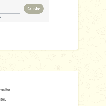
Calcular
P
malha .
ter.