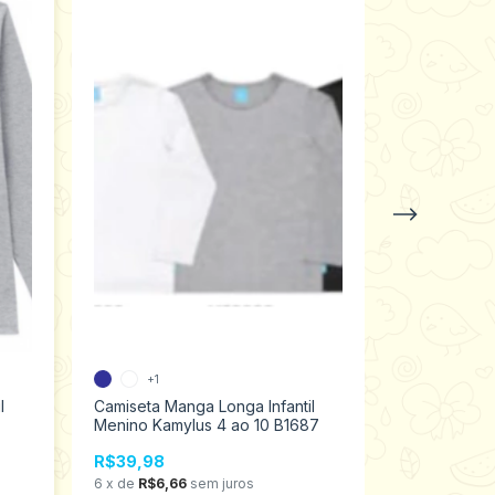
+1
l
Camiseta Manga Longa Infantil
Camiseta M
Menino Kamylus 4 ao 10 B1687
Infantil Meni
221407
R$39,98
R$39,98
6
x
de
R$6,66
sem juros
6
x
de
R$6,6