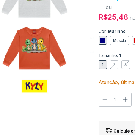
ou
R$25,48
n
Cor:
Marinho
Mescla
Tamanho:
1
1
2
3
Atenção, última
Entregas para o
Calcule o 