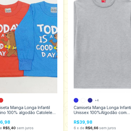
+4
seta Manga Longa Infantil
Camiseta Manga Longa Infanti
ino 100% algodão Catolele
Unissex 100%Algodão com
anhos 1 ao 3 2454
punho Kyly 4 ao 8 206288
6,98
R$39,98
de
R$5,40
sem juros
6
x
de
R$6,66
sem juros