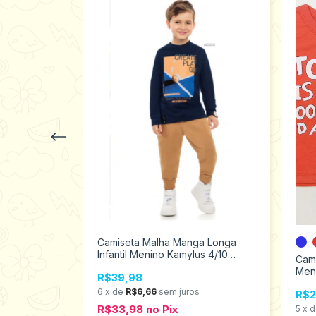
Camiseta Malha Manga Longa
Infantil Menino Kamylus 4/10
ga Longa
Cami
46933
10/16 26851
Men
R$39,98
Tam
6
x
de
R$6,66
sem juros
R$2
R$33,98
no
Pix
os
5
x