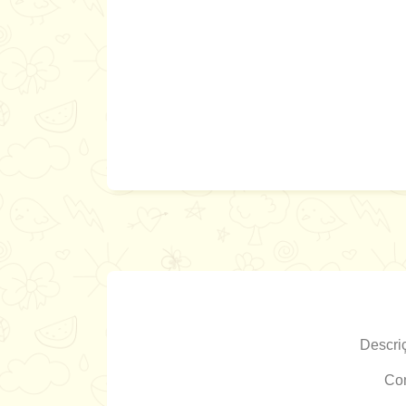
Descri
Com