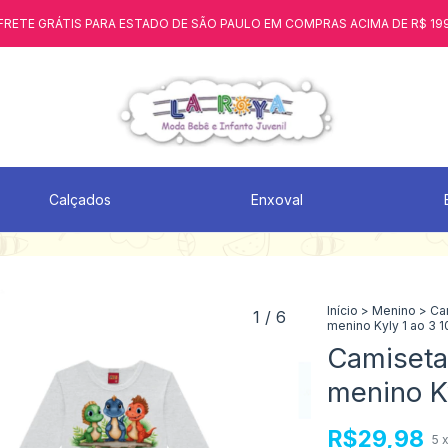
FRETE GRÁTIS PARA ESTADO DE SÃO PAULO EM COMPRAS ACIMA DE R$ 19
Calçados
Enxoval
Início
>
Menino
>
Ca
1
/
6
menino Kyly 1 ao 3 
Camiseta
menino K
R$29,98
5