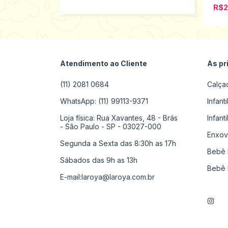
R$2
Atendimento ao Cliente
As pr
(11) 2081 0684
Calça
WhatsApp: (11) 99113-9371
Infant
Loja física: Rua Xavantes, 48 - Brás
Infant
- São Paulo - SP - 03027-000
Enxov
Segunda a Sexta das 8:30h as 17h
Bebê 
Sábados das 9h as 13h
Bebê 
E-mail:
laroya@laroya.com.br