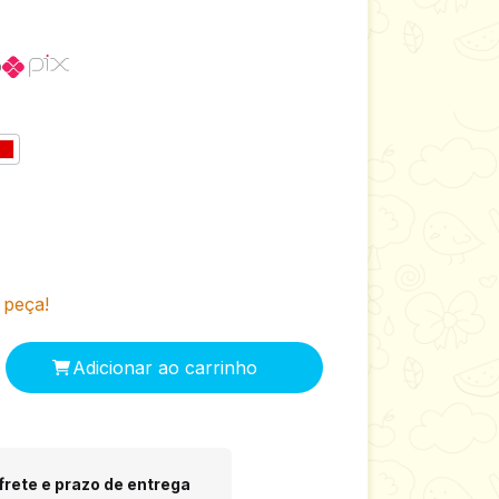
o
 peça!
 CEP:
Alterar CEP
frete e prazo de entrega