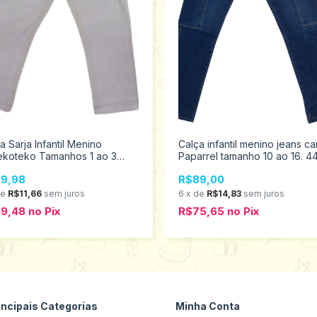
a Sarja Infantil Menino
Calça infantil menino jeans c
ekoteko Tamanhos 1 ao 3
Paparrel tamanho 10 ao 16. 4
5
9,98
R$89,00
de
R$11,66
sem juros
6
x
de
R$14,83
sem juros
59,48
no
Pix
R$75,65
no
Pix
incipais Categorias
Minha Conta