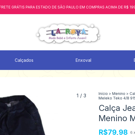
FRETE GRÁTIS PARA ESTADO DE SÃO PAULO EM COMPRAS ACIMA DE R$ 19
Calçados
Enxoval
Início
>
Menino
>
Ca
1
/
3
Meleko Teko 4/8 91
Calça Jea
Menino M
R$79,98
6