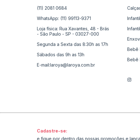
(11) 2081 0684
Calça
WhatsApp: (11) 99113-9371
Infant
Loja física: Rua Xavantes, 48 - Brás
Infant
- São Paulo - SP - 03027-000
Enxov
Segunda a Sexta das 8:30h as 17h
Bebê 
Sábados das 9h as 13h
Bebê 
E-mail:
laroya@laroya.com.br
Cadastre-se:
e fique por dentro das nossas promoções e lan