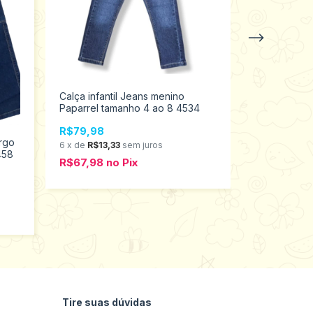
Calça infantil Jeans menino
Calça infant
Paparrel tamanho 4 ao 8 4534
Paparrel ta
R$79,98
R$79,98
argo
6
x
de
R$13,33
sem juros
458
6
x
de
R$13,3
R$67,98
no
Pix
R$67,98
n
Tire suas dúvidas