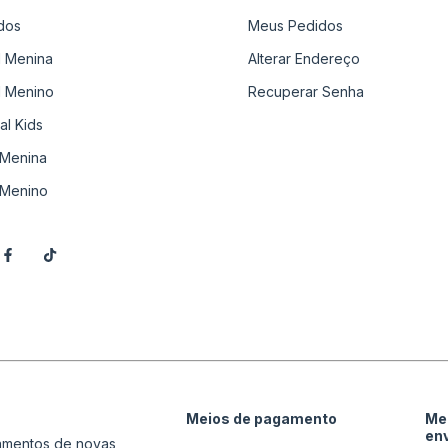
dos
Meus Pedidos
il Menina
Alterar Endereço
il Menino
Recuperar Senha
al Kids
Menina
Menino
Meios de pagamento
Me
en
çamentos de novas