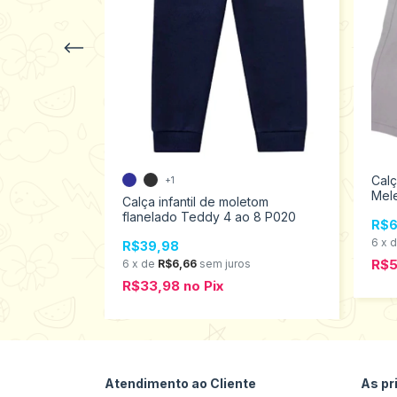
Calç
+1
Mel
m flanelado
Calça infantil de moletom
523
nho 10 ao 14
flanelado Teddy 4 ao 8 P020
R$6
6
x
R$39,98
R$
s
6
x
de
R$6,66
sem juros
R$33,98
no
Pix
Atendimento ao Cliente
As pr