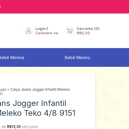
9
Login
/
Carrinho
(
0
)
Cadastre-se
R$0,00
Bebê Menina
Bebê Menino
lças
>
Calça Jeans Jogger Infantil Menino
51
ns Jogger Infantil
eleko Teko 4/8 9151
x de
R$13,33
sem juros