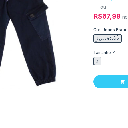
ou
R$67,98
no
Cor:
Jeans Escu
Jeans Escuro
Tamanho:
4
4