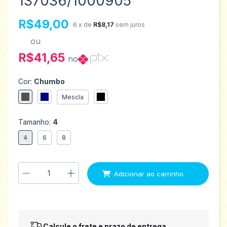
137036/1000905
R$49,00
6
x de
R$8,17
sem juros
ou
R$41,65
no
Cor:
Chumbo
Mescla
Tamanho:
4
4
6
8
Entregas para o CEP:
Alterar CEP
Calcule o frete e prazo de entrega