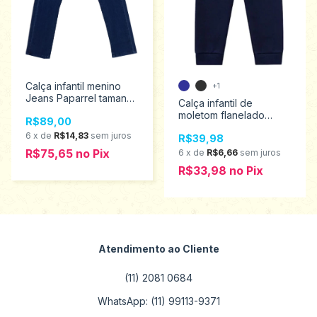
Calça infantil menino
+1
Jeans Paparrel tamanho
Calça infantil de
10 ao 16 4485
moletom flanelado
R$89,00
Teddy 4 ao 8 P020
6
x
de
R$14,83
sem juros
R$39,98
R$75,65
no
Pix
6
x
de
R$6,66
sem juros
R$33,98
no
Pix
Atendimento ao Cliente
(11) 2081 0684
WhatsApp: (11) 99113-9371