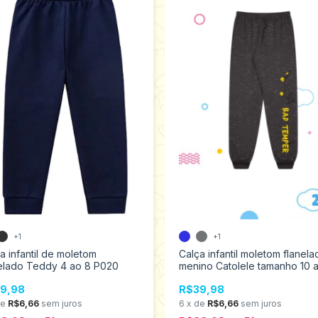
+1
+1
a infantil de moletom
Calça infantil moletom flanela
nelado Teddy 4 ao 8 P020
menino Catolele tamanho 10 a
2786
9,98
R$39,98
de
R$6,66
sem juros
6
x
de
R$6,66
sem juros