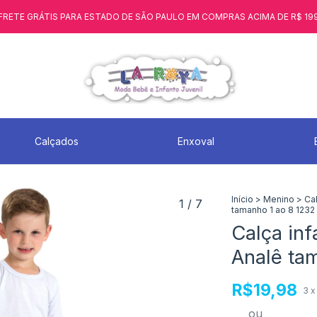
FRETE GRÁTIS PARA ESTADO DE SÃO PAULO EM COMPRAS ACIMA DE R$ 19
Calçados
Enxoval
Início
>
Menino
>
Ca
1
/
7
tamanho 1 ao 8 1232
Calça in
Analê ta
R$19,98
3
x
ou