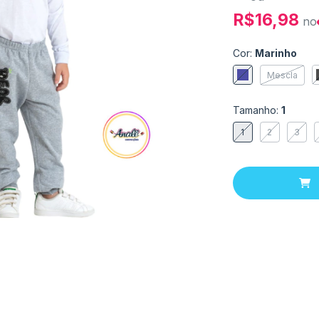
R$16,98
no
Cor:
Marinho
Mescla
Tamanho:
1
1
2
3