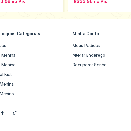
33,98
no
Pix
R$33,98
no
Pix
incipais Categorias
Minha Conta
dos
Meus Pedidos
il Menina
Alterar Endereço
il Menino
Recuperar Senha
al Kids
Menina
Menino