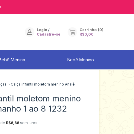
9
Login
/
Carrinho
(
0
)
Cadastre-se
R$0,00
Bebê Menina
Bebê Menino
lças
>
Calça infantil moletom menino Analê
fantil moletom menino
manho 1 ao 8 1232
 de
R$6,66
sem juros