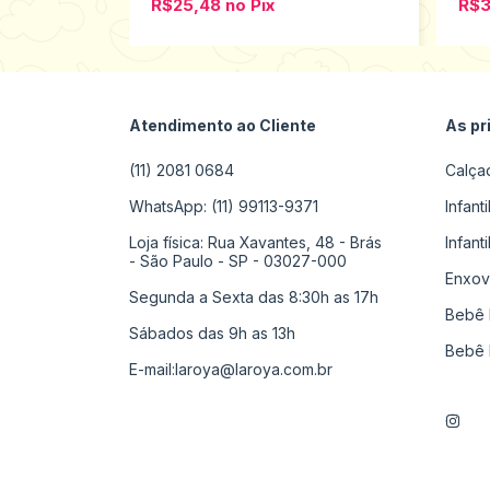
R$25,48
no
Pix
R$
Atendimento ao Cliente
As pr
(11) 2081 0684
Calça
WhatsApp: (11) 99113-9371
Infant
Loja física: Rua Xavantes, 48 - Brás
Infant
- São Paulo - SP - 03027-000
Enxov
Segunda a Sexta das 8:30h as 17h
Bebê 
Sábados das 9h as 13h
Bebê 
E-mail:
laroya@laroya.com.br