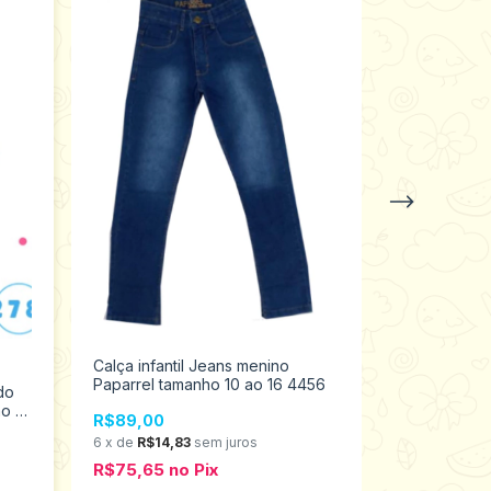
Calça infant
Paparrel ta
R$79,98
Calça infantil Jeans menino
Paparrel tamanho 10 ao 16 4456
6
x
de
R$13,3
do
o 14
R$67,98
n
R$89,00
6
x
de
R$14,83
sem juros
R$75,65
no
Pix