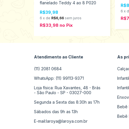
nho 10 ao 14
flanelado Teddy 4 ao 8 P020
R$8
6
x
R$39,98
R$
s
6
x
de
R$6,66
sem juros
R$33,98
no
Pix
Atendimento ao Cliente
As pr
(11) 2081 0684
Calça
WhatsApp: (11) 99113-9371
Infant
Loja física: Rua Xavantes, 48 - Brás
Infant
- São Paulo - SP - 03027-000
Enxov
Segunda a Sexta das 8:30h as 17h
Bebê 
Sábados das 9h as 13h
Bebê 
E-mail:
laroya@laroya.com.br