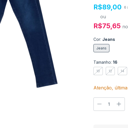
R$89,00
6
ou
R$75,65
no
Cor:
Jeans
Jeans
Tamanho:
16
10
12
14
Atenção, última