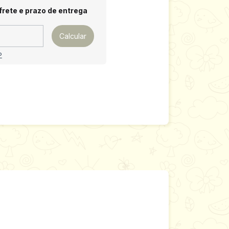
 CEP:
Alterar CEP
frete e prazo de entrega
Calcular
P