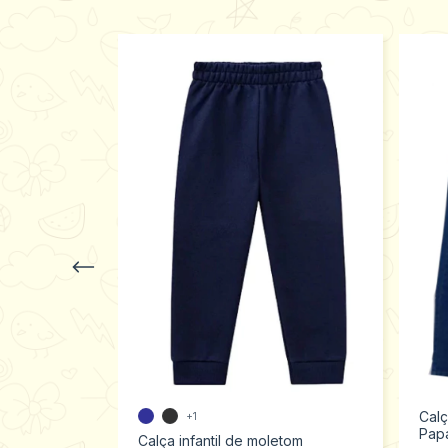
Calç
+1
Papa
m flanelado
Calça infantil de moletom