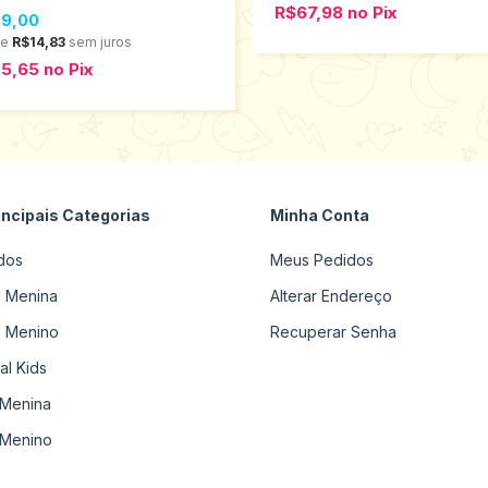
R$67,98
no
Pix
9,00
de
R$14,83
sem juros
75,65
no
Pix
incipais Categorias
Minha Conta
dos
Meus Pedidos
il Menina
Alterar Endereço
il Menino
Recuperar Senha
al Kids
Menina
Menino