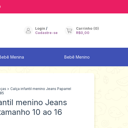
9
Login
/
Carrinho
(
0
)
Cadastre-se
R$0,00
Bebê Menina
Bebê Menino
lças
>
Calça infantil menino Jeans Paparrel
485
antil menino Jeans
 tamanho 10 ao 16