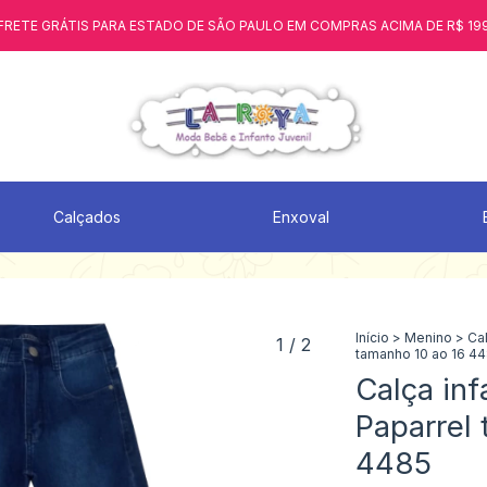
FRETE GRÁTIS PARA ESTADO DE SÃO PAULO EM COMPRAS ACIMA DE R$ 19
Calçados
Enxoval
Início
>
Menino
>
Ca
1
/
2
tamanho 10 ao 16 4
Calça inf
Paparrel
4485