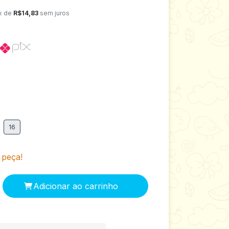
x de
R$14,83
sem juros
16
 peça!