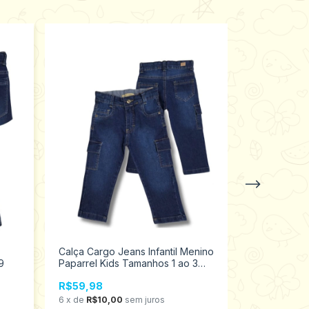
Calça Cargo Jeans Infantil Menino
Calça Jeans 
9
Paparrel Kids Tamanhos 1 ao 3
Paparrel Ki
4610
4564
R$59,98
R$59,98
6
x
de
R$10,00
sem juros
6
x
de
R$10,