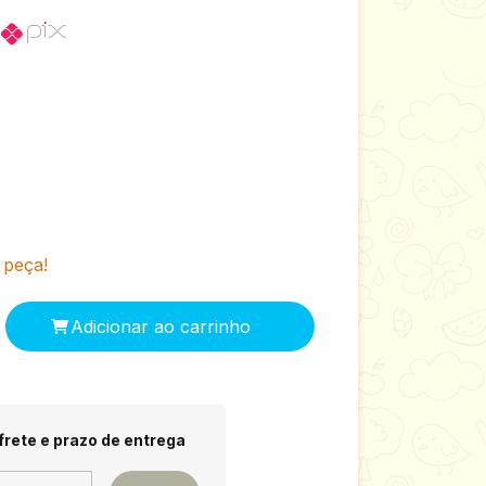
o
 peça!
 CEP:
Alterar CEP
frete e prazo de entrega