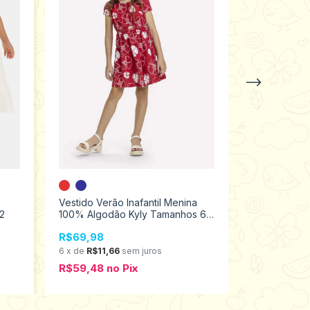
Vestido Fes
Vestido Verão Inafantil Menina
Tamanhos 1 
2
100% Algodão Kyly Tamanhos 6
ao 12 1000556
R$120,00
R$69,98
6
x
de
R$20,
6
x
de
R$11,66
sem juros
R$102,00
R$59,48
no
Pix