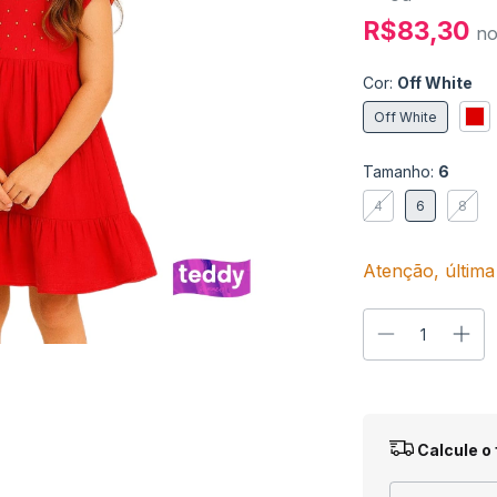
R$83,30
n
Cor:
Off White
Off White
Tamanho:
6
4
6
8
Atenção, última
Entregas para o
Calcule o 