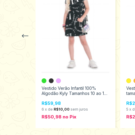
 Amora
749
Vestido Verão Infantil 100%
Vest
Algodão Kyly Tamanhos 10 ao 16
tama
1000248
s
R$59,98
R$2
6
x
de
R$10,00
sem juros
5
x
R$50,98
no
Pix
R$