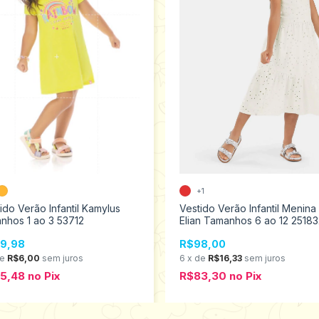
+1
ido Verão Infantil Kamylus
Vestido Verão Infantil Menina
nhos 1 ao 3 53712
Elian Tamanhos 6 ao 12 25183
9,98
R$98,00
de
R$6,00
sem juros
6
x
de
R$16,33
sem juros
25,48
no
Pix
R$83,30
no
Pix