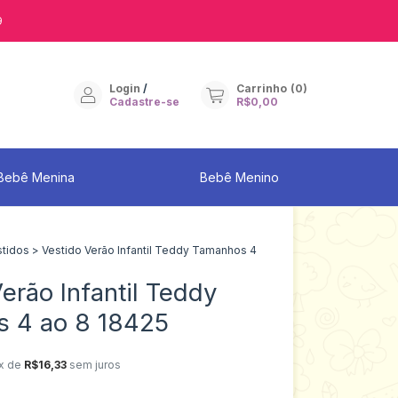
9
Login
/
Carrinho
(
0
)
Cadastre-se
R$0,00
Bebê Menina
Bebê Menino
stidos
>
Vestido Verão Infantil Teddy Tamanhos 4
erão Infantil Teddy
 4 ao 8 18425
x de
R$16,33
sem juros