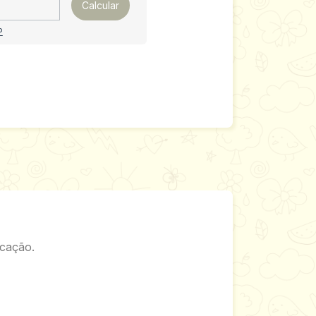
Calcular
P
icação.