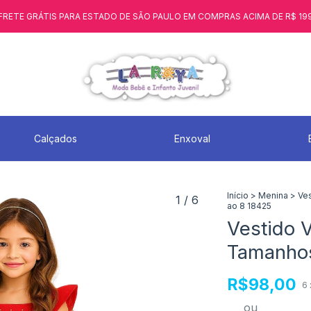
FRETE GRÁTIS PARA ESTADO DE SÃO PAULO EM COMPRAS ACIMA DE R$ 19
Calçados
Enxoval
Início
>
Menina
>
Ve
1
/
6
ao 8 18425
Vestido V
Tamanhos
R$98,00
6
ou