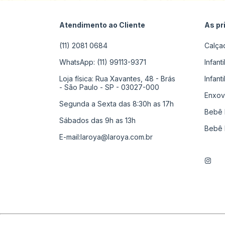
Atendimento ao Cliente
As pr
(11) 2081 0684
Calça
WhatsApp: (11) 99113-9371
Infant
Loja física: Rua Xavantes, 48 - Brás
Infant
- São Paulo - SP - 03027-000
Enxov
Segunda a Sexta das 8:30h as 17h
Bebê 
Sábados das 9h as 13h
Bebê 
E-mail:
laroya@laroya.com.br