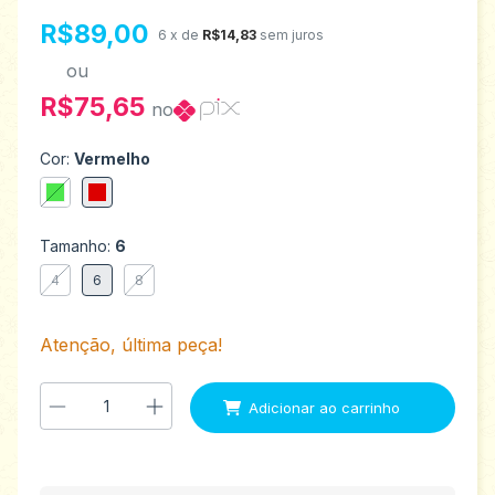
R$89,00
6
x de
R$14,83
sem juros
ou
R$75,65
no
Cor:
Vermelho
Tamanho:
6
4
6
8
Atenção, última peça!