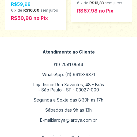
6
x
de
R$13,33
sem juros
R$59,98
1000248
R$67,98
no
Pix
6
x
de
R$10,00
sem juros
R$50,98
no
Pix
Atendimento ao Cliente
(11) 2081 0684
WhatsApp: (11) 99113-9371
Loja física: Rua Xavantes, 48 - Brás
- São Paulo - SP - 03027-000
Segunda a Sexta das 8:30h as 17h
Sábados das 9h as 13h
E-mail:
laroya@laroya.com.br