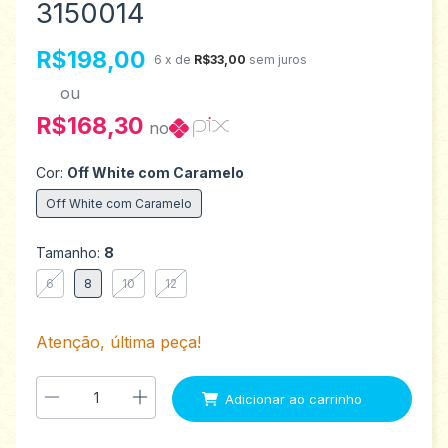
3150014
R$198,00
6
x de
R$33,00
sem juros
ou
R$168,30
no
Cor:
Off White com Caramelo
Off White com Caramelo
Tamanho:
8
6
8
10
12
Atenção, última peça!