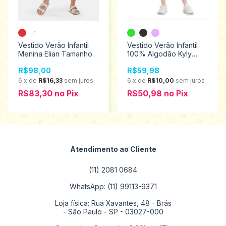
+1
Vestido Verão Infantil
Vestido Verão Infantil
Menina Elian Tamanhos
100% Algodão Kyly
6 ao 12 251832
Tamanhos 10 ao 16
R$98,00
R$59,98
1000248
6
x
de
R$16,33
sem juros
6
x
de
R$10,00
sem juros
R$83,30
no
Pix
R$50,98
no
Pix
Atendimento ao Cliente
(11) 2081 0684
WhatsApp: (11) 99113-9371
Loja física: Rua Xavantes, 48 - Brás
- São Paulo - SP - 03027-000