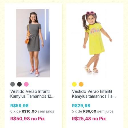
Vestido Verão Infantil
Vestido Verão Infantil
Kamylus Tamanhos 12
Kamylus tamanhos 1 ao
ao 16 63337
3 53712
R$59,98
R$29,98
6
x
de
R$10,00
sem juros
5
x
de
R$6,00
sem juros
R$50,98
no
Pix
R$25,48
no
Pix