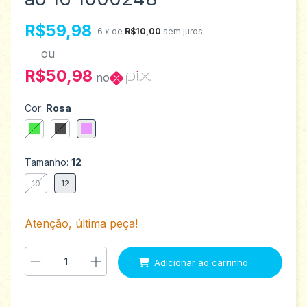
R$59,98
6
x de
R$10,00
sem juros
ou
R$50,98
no
Cor:
Rosa
Tamanho:
12
10
12
Atenção, última peça!