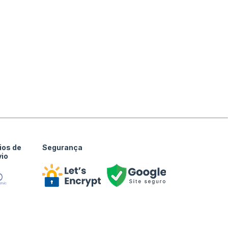
ios de
Segurança
vio