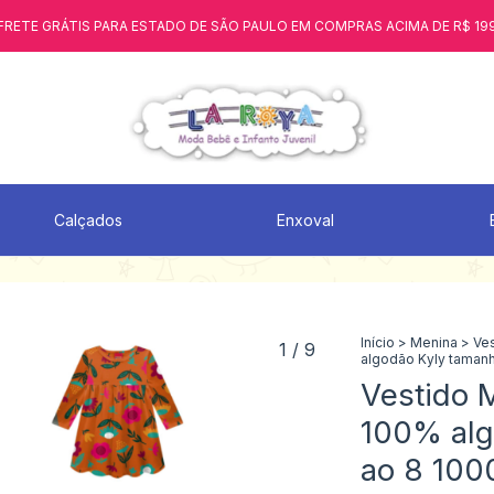
FRETE GRÁTIS PARA ESTADO DE SÃO PAULO EM COMPRAS ACIMA DE R$ 19
Calçados
Enxoval
Início
>
Menina
>
Ve
1
/
9
algodão Kyly tamanh
Vestido M
100% alg
ao 8 100