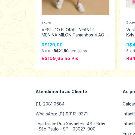
2 cores
2 core
l Kamylus
VESTIDO FLORAL INFANTIL
Ves
3337
MENINA MILON Tamanhos 4 AO 8
Kyl
13825
R$129,00
R$4
os
6
x
de
R$21,50
sem juros
6
x
R$109,65
no
Pix
R$
Atendimento ao Cliente
As pr
(11) 2081 0684
Calça
WhatsApp: (11) 99113-9371
Infant
Loja física: Rua Xavantes, 48 - Brás
Infant
- São Paulo - SP - 03027-000
Enxov