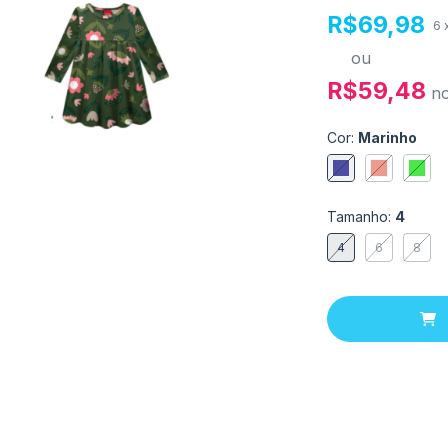
R$69,98
6
ou
R$59,48
n
Cor:
Marinho
Tamanho:
4
4
6
8