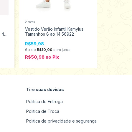
2 cores
+1
Vestido Verão Infantil Kamylus
Vestido Inver
 4
Tamanhos 8 ao 14 56922
Tamanhos 1
R$59,98
R$59,98
6
x
de
R$10,00
sem juros
6
x
de
R$10,
R$50,98
no
Pix
R$50,98
n
Tire suas dúvidas
Política de Entrega
Política de Troca
Política de privacidade e segurança