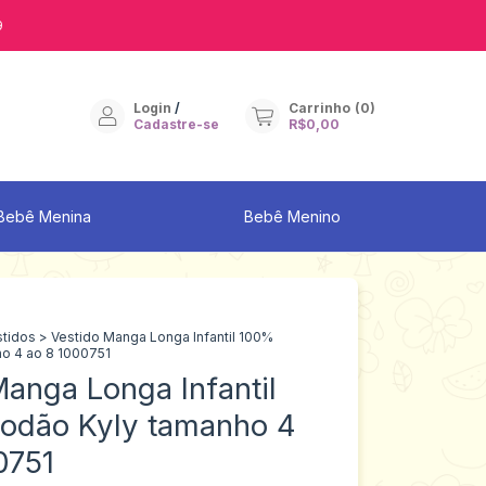
9
Login
/
Carrinho
(
0
)
Cadastre-se
R$0,00
Bebê Menina
Bebê Menino
stidos
>
Vestido Manga Longa Infantil 100%
o 4 ao 8 1000751
anga Longa Infantil
odão Kyly tamanho 4
0751