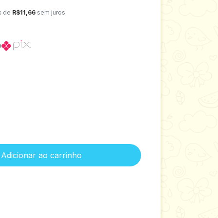
x de
R$11,66
sem juros
o