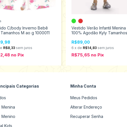
s
tido C/body Inverno Bebê
Vestido Verão Infantil Menina
y Tamanhos M ao g 1000011
100% Agodão Kyly Tamanhos
ao 8 1000667
9,98
R$89,00
de
R$8,33
sem juros
6
x
de
R$14,83
sem juros
42,48
no
Pix
R$75,65
no
Pix
incipais Categorias
Minha Conta
dos
Meus Pedidos
il Menina
Alterar Endereço
il Menino
Recuperar Senha
al Kids