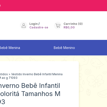
9
Login
/
Carrinho
(
0
)
Cadastre-se
R$0,00
Bebê Menina
Bebê Menino
stidos
>
Vestido Inverno Bebê Infantil Menina
M ao g 71093
nverno Bebê Infantil
oloritá Tamanhos M
93