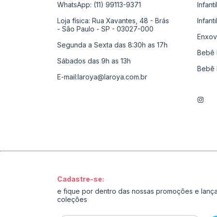
WhatsApp: (11) 99113-9371
Infant
Loja física: Rua Xavantes, 48 - Brás
Infant
- São Paulo - SP - 03027-000
Enxov
Segunda a Sexta das 8:30h as 17h
Bebê 
Sábados das 9h as 13h
Bebê 
E-mail:
laroya@laroya.com.br
Cadastre-se:
e fique por dentro das nossas promoções e lan
coleções