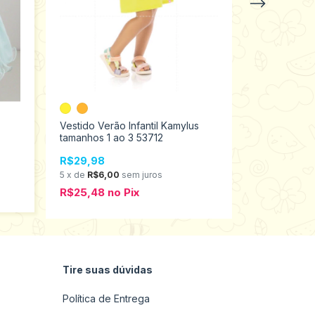
Vestido Verão Infantil Kamylus
Vestido Verã
tamanhos 1 ao 3 53712
Tamanhos 12
R$29,98
R$59,98
5
x
de
R$6,00
sem juros
6
x
de
R$10,
R$25,48
no
Pix
R$50,98
n
Tire suas dúvidas
Política de Entrega