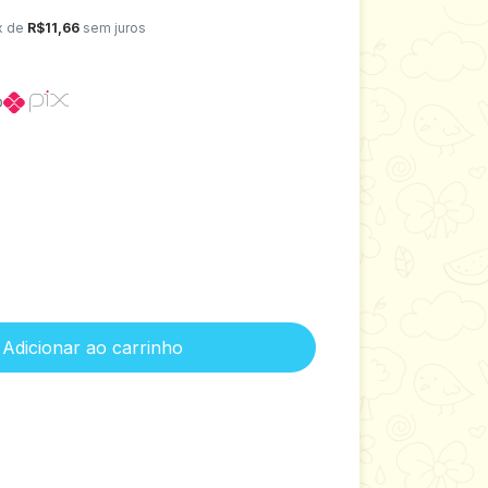
x de
R$11,66
sem juros
o