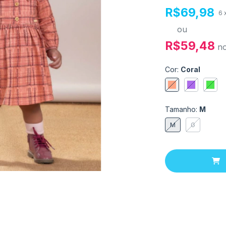
R$69,98
6
ou
R$59,48
n
Cor:
Coral
Tamanho:
M
M
G