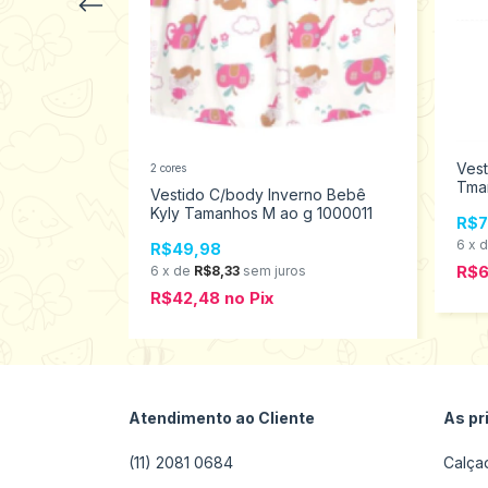
Vest
2 cores
Tma
l Menina
Vestido C/body Inverno Bebê
amanhos 4
Kyly Tamanhos M ao g 1000011
R$7
6
x
R$49,98
R$6
os
6
x
de
R$8,33
sem juros
R$42,48
no
Pix
Atendimento ao Cliente
As pr
(11) 2081 0684
Calça