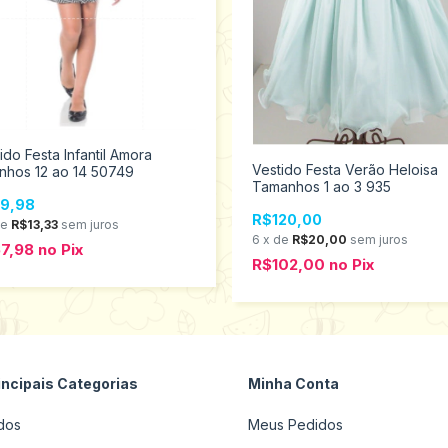
ido Festa Infantil Amora
Vestido Festa Verão Heloisa
nhos 12 ao 14 50749
Tamanhos 1 ao 3 935
9,98
R$120,00
de
R$13,33
sem juros
6
x
de
R$20,00
sem juros
7,98
no
Pix
R$102,00
no
Pix
incipais Categorias
Minha Conta
dos
Meus Pedidos