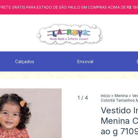
FRETE GRÁTIS PARA ESTADO DE SÃO PAULO EM COMPRAS ACIMA DE R$ 19
Calçados
Enxoval
Início
>
Menina
>
Ve
1
/
4
Coloritá Tamanhos 
Vestido I
Menina C
ao g 710