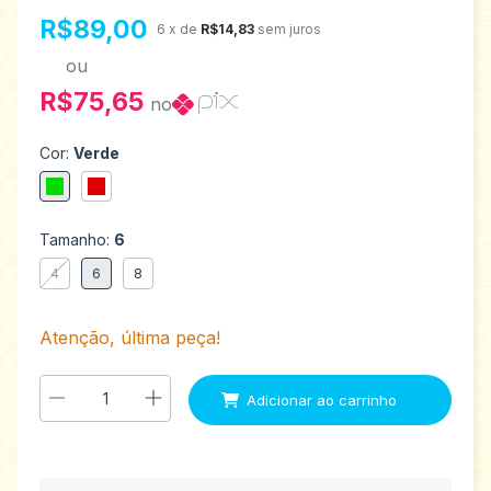
R$89,00
6
x de
R$14,83
sem juros
ou
R$75,65
no
Cor:
Verde
Tamanho:
6
4
6
8
Atenção, última peça!