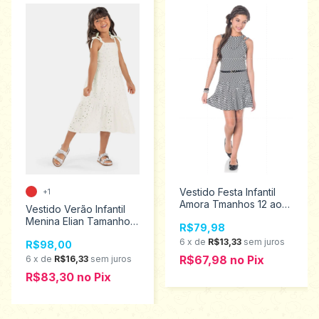
Vestido Festa Infantil
+1
Amora Tmanhos 12 ao
Vestido Verão Infantil
14 50749
Menina Elian Tamanhos
R$79,98
6 ao 12 251832
6
x
de
R$13,33
sem juros
R$98,00
R$67,98
no
Pix
6
x
de
R$16,33
sem juros
R$83,30
no
Pix