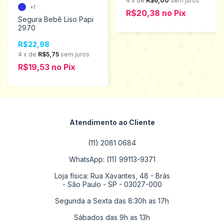
4
x
de
R$6,00
sem juros
+1
R$20,38
no
Pix
Segura Bebê Liso Papi
2970
R$22,98
4
x
de
R$5,75
sem juros
R$19,53
no
Pix
Atendimento ao Cliente
(11) 2081 0684
WhatsApp: (11) 99113-9371
Loja física: Rua Xavantes, 48 - Brás
- São Paulo - SP - 03027-000
Segunda a Sexta das 8:30h as 17h
Sábados das 9h as 13h