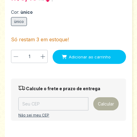
Cor:
ùnico
ùnico
Só restam
3
em estoque!
Entregas para o CEP:
Alterar CEP
Calcule o frete e prazo de entrega
Calcular
Não sei meu CEP