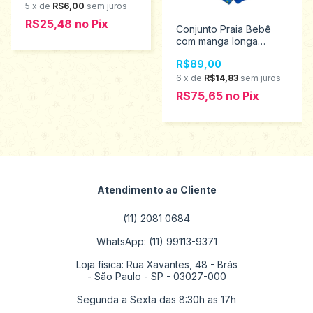
5
x
de
R$6,00
sem juros
R$25,48
no
Pix
Conjunto Praia Bebê
com manga longa
menino Kiko e Kika
R$89,00
tamanho M 13039
6
x
de
R$14,83
sem juros
R$75,65
no
Pix
Atendimento ao Cliente
(11) 2081 0684
WhatsApp: (11) 99113-9371
Loja física: Rua Xavantes, 48 - Brás
- São Paulo - SP - 03027-000
Segunda a Sexta das 8:30h as 17h