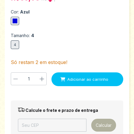
Cor:
Azul
Tamanho:
4
4
Só restam
2
em estoque!
Entregas para o CEP:
Alterar CEP
Calcule o frete e prazo de entrega
Calcular