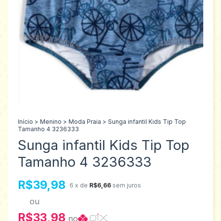
Início
>
Menino
>
Moda Praia
>
Sunga infantil Kids Tip Top
Tamanho 4 3236333
Sunga infantil Kids Tip Top
Tamanho 4 3236333
R$39,98
6
x de
R$6,66
sem juros
ou
R$33,98
no