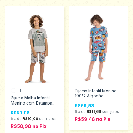
Pijama Infantil Menino
+1
100% Algodão
Pijama Malha Infantil
c/Estampa que Brilha no
Menino com Estampa
R$69,98
Escuro Kyly Tamanhos
que Brilha no Escuro
10ao 16 1000460
6
x
de
R$11,66
sem juros
R$59,98
Kyly Tamanhos 4 ao 8
1000658
R$59,48
no
Pix
6
x
de
R$10,00
sem juros
R$50,98
no
Pix