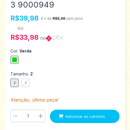
3 9000949
R$39,98
6
x de
R$6,66
sem juros
ou
R$33,98
no
Cor:
Verde
Tamanho:
2
2
3
Atenção, última peça!