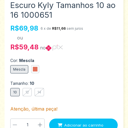
Escuro Kyly Tamanhos 10 ao
16 1000651
R$69,98
6
x de
R$11,66
sem juros
ou
R$59,48
no
Cor:
Mescla
Mescla
Tamanho:
10
10
12
14
Atenção, última peça!