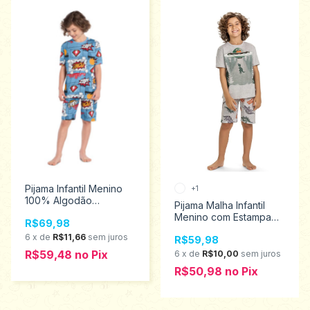
Pijama Infantil Menino
+1
100% Algodão
Pijama Malha Infantil
c/Estampa que Brilha no
Menino com Estampa
R$69,98
Escuro Kyly Tamanhos
que Brilha no Escuro
10ao 16 1000460
6
x
de
R$11,66
sem juros
R$59,98
Kyly Tamanhos 4 ao 8
1000658
R$59,48
no
Pix
6
x
de
R$10,00
sem juros
R$50,98
no
Pix