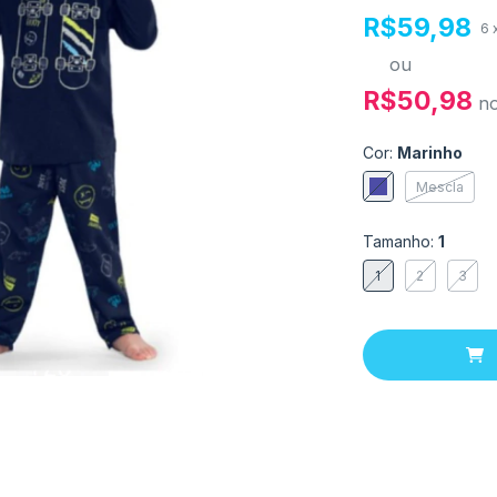
R$59,98
6
ou
R$50,98
n
Cor:
Marinho
Mescla
Tamanho:
1
1
2
3