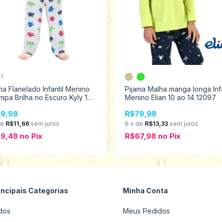
+1
ma Flanelado Infantil Menino
Pijama Malha manga longa Infa
mpa Brilha no Escuro Kyly 1
Menino Elian 10 ao 14 12097
3 207550
9,98
R$79,98
de
R$11,66
sem juros
6
x
de
R$13,33
sem juros
59,48
no
Pix
R$67,98
no
Pix
incipais Categorias
Minha Conta
dos
Meus Pedidos