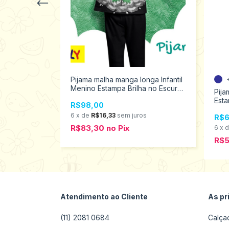
ntil Menina
Pijama malha manga longa Infantil
uro Kyly 1
Menino Estampa Brilha no Escuro
Pija
Kyly 2 ao 6 1000883
Esta
R$98,00
ao 
s
6
x
de
R$16,33
sem juros
R$6
R$83,30
no
Pix
6
x
R$
Atendimento ao Cliente
As pr
(11) 2081 0684
Calça