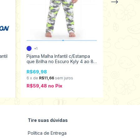
+1
ntil
Pijama Malha Infantil c/Estampa
Pijama Flane
que Brilha no Escuro Kyly 4 ao 8
Estampa Bril
1000168
ao 3 100017
R$69,98
R$69,98
6
x
de
R$11,66
sem juros
6
x
de
R$11,6
R$59,48
no
Pix
R$59,48
n
Tire suas dúvidas
Política de Entrega