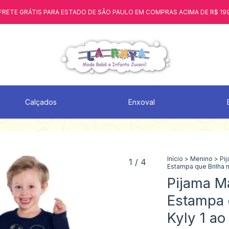
FRETE GRÁTIS PARA ESTADO DE SÃO PAULO EM COMPRAS ACIMA DE R$ 19
Calçados
Enxoval
Início
>
Menino
>
Pi
1
/
4
Estampa que Brilha 
Pijama Ma
Estampa 
Kyly 1 a