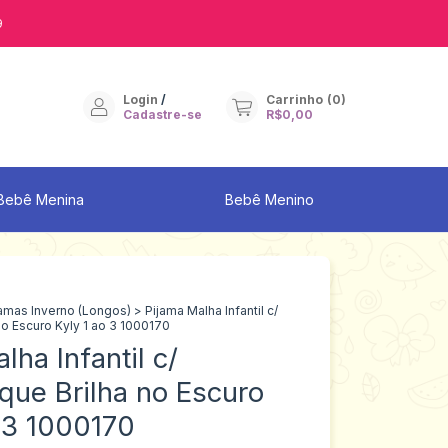
9
Login
/
Carrinho
(
0
)
Cadastre-se
R$0,00
Bebê Menina
Bebê Menino
jamas Inverno (Longos)
>
Pijama Malha Infantil c/
no Escuro Kyly 1 ao 3 1000170
lha Infantil c/
que Brilha no Escuro
o 3 1000170