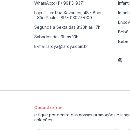
WhatsApp: (11) 99113-9371
Infant
Loja física: Rua Xavantes, 48 - Brás
Infant
- São Paulo - SP - 03027-000
Enxov
Segunda a Sexta das 8:30h as 17h
Bebê 
Sábados das 9h as 13h
Bebê 
E-mail:
laroya@laroya.com.br
Cadastre-se:
e fique por dentro das nossas promoções e lan
coleções