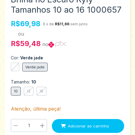
Tamanhos 10 ao 16 1000657
R$69,98
6
x de
R$11,66
sem juros
ou
R$59,48
no
Cor:
Verde jade
Verde jade
Tamanho:
10
10
12
16
Atenção, última peça!