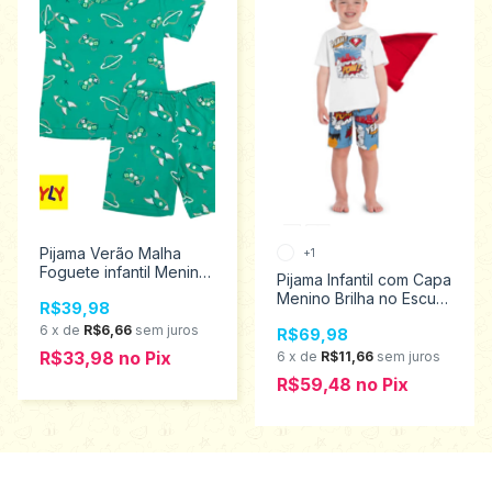
Pijama Verão Malha
+1
Foguete infantil Menino
Pijama Infantil com Capa
100% algodão Kyly
Menino Brilha no Escuro
R$39,98
Tamanhos 1 ao 3
Kyly Tamanhos 2 ao 6
9000949
6
x
de
R$6,66
sem juros
R$69,98
1000455
R$33,98
no
Pix
6
x
de
R$11,66
sem juros
R$59,48
no
Pix