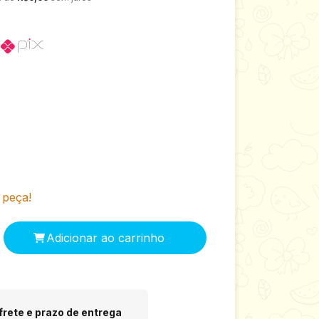
o
 peça!
 CEP:
Alterar CEP
frete e prazo de entrega