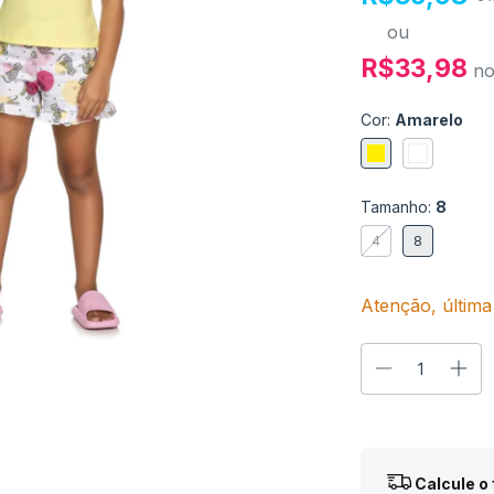
ou
R$33,98
n
Cor:
Amarelo
Tamanho:
8
4
8
Atenção, última
Entregas para o
Calcule o 