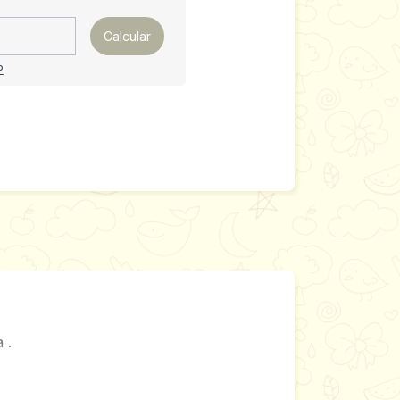
Calcular
P
 .