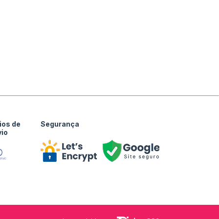
ios de
Segurança
vio