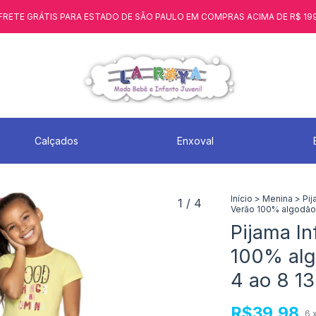
FRETE GRÁTIS PARA ESTADO DE SÃO PAULO EM COMPRAS ACIMA DE R$ 19
Calçados
Enxoval
Início
>
Menina
>
Pij
1
/
4
Verão 100% algodão
Pijama In
100% alg
4 ao 8 1
R$39,98
6