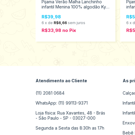
Pijama Verão Malha Lanchinho
Pija
infantil Menina 100% algodão Kyly
infa
Tamanhos 1 ao 3 9001456
Tam
R$39,98
R$5
By Gus
6
x
de
R$6,66
sem juros
6
x
165
R$33,98
no
Pix
R$
s
Atendimento ao Cliente
As pr
(11) 2081 0684
Calça
WhatsApp: (11) 99113-9371
Infant
Loja física: Rua Xavantes, 48 - Brás
Infant
- São Paulo - SP - 03027-000
Enxov
Segunda a Sexta das 8:30h as 17h
Bebê 