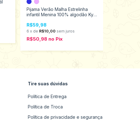
il
Pijama Malha
Algodão c/E
Pijama Verão Malha Estrelinha
Escuro Kyly
infantil Menina 100% algodão Kyly
R$59,98
1000643
Tamanhos 10 ao 16 9001456
6
x
de
R$10,
R$59,98
R$50,98
n
6
x
de
R$10,00
sem juros
R$50,98
no
Pix
Tire suas dúvidas
Política de Entrega
Política de Troca
Política de privacidade e segurança