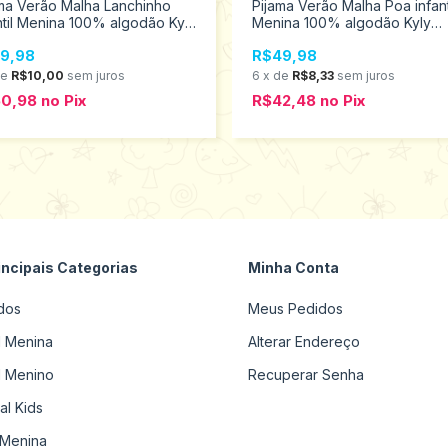
ma Verão Malha Lanchinho
Pijama Verão Malha Poa infant
ntil Menina 100% algodão Kyly
Menina 100% algodão Kyly
anhos 10 ao 16 9001456
Tamanhos 4 ao 8 9001456
9,98
R$49,98
de
R$10,00
sem juros
6
x
de
R$8,33
sem juros
50,98
no
Pix
R$42,48
no
Pix
incipais Categorias
Minha Conta
dos
Meus Pedidos
il Menina
Alterar Endereço
il Menino
Recuperar Senha
al Kids
Menina