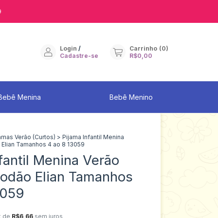
9
Login
/
Carrinho
(
0
)
Cadastre-se
R$0,00
Bebê Menina
Bebê Menino
amas Verão (Curtos)
>
Pijama Infantil Menina
 Elian Tamanhos 4 ao 8 13059
fantil Menina Verão
odão Elian Tamanhos
3059
x de
R$6,66
sem juros