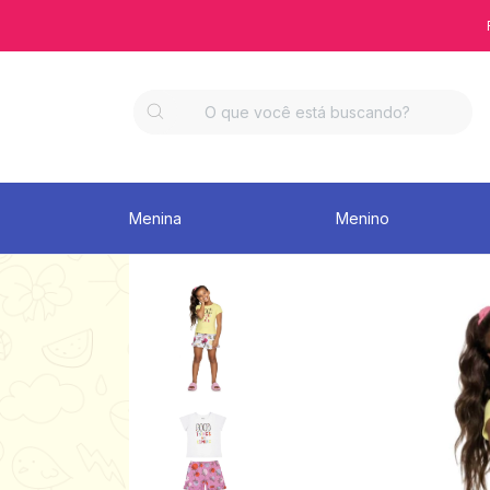
Menina
Menino