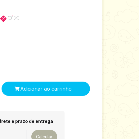
o
 CEP:
Alterar CEP
frete e prazo de entrega
Calcular