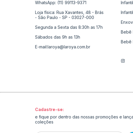
WhatsApp: (11) 99113-9371
Infant
Loja física: Rua Xavantes, 48 - Brás
Infant
- São Paulo - SP - 03027-000
Enxov
Segunda a Sexta das 8:30h as 17h
Bebê 
Sábados das 9h as 13h
Bebê 
E-mail:
laroya@laroya.com.br
Cadastre-se:
e fique por dentro das nossas promoções e lan
coleções