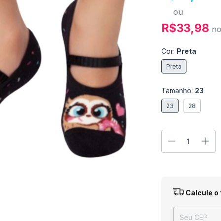
ou
R$33,98
n
Cor:
Preta
Preta
Tamanho:
23
23
28
Entregas para o
Calcule o 