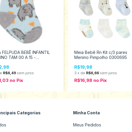
A FELPUDA BEBÊ INFANTIL
Meia Bebê Rn Kit c/3 pares
INO TAM 00 A 15 -
Menino Pimpolho 0300695
POLHO 94466
2,98
R$19,98
de
R$6,49
sem juros
3
x
de
R$6,66
sem juros
1,03
no
Pix
R$16,98
no
Pix
incipais Categorias
Minha Conta
dos
Meus Pedidos