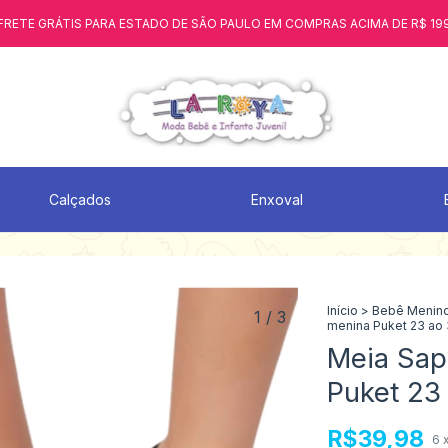
FRETE GRÁTIS PARA ESTADO DE SÃO PAULO EM COMPRAS ACIMA DE R$ 19
Calçados
Enxoval
Início
>
Bebê Menin
1
/
3
menina Puket 23 ao
Meia Sapa
Puket 23
R$39,98
6