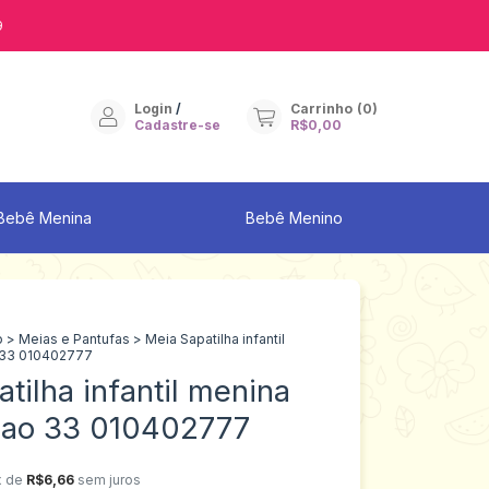
9
Login
/
Carrinho
(
0
)
Cadastre-se
R$0,00
Bebê Menina
Bebê Menino
o
>
Meias e Pantufas
>
Meia Sapatilha infantil
 33 010402777
tilha infantil menina
 ao 33 010402777
x de
R$6,66
sem juros