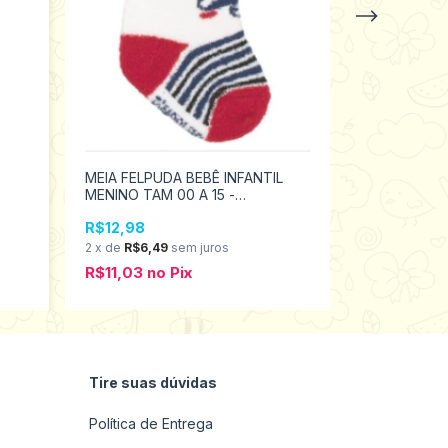
MEIA FELPUDA BEBÊ INFANTIL
MEIA FELPU
MENINO TAM 00 A 15 -
MENINO TAM
PIMPOLHO 94463
PIMPOLHO 
R$12,98
R$12,98
2
x
de
R$6,49
sem juros
2
x
de
R$6,4
R$11,03
no
Pix
R$11,03
no
Tire suas dúvidas
Política de Entrega