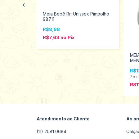
pares unissex
Meia Bebê Rn Unissex Pimpolho
805
98711
R$8,98
s
R$7,63
no
Pix
MEI
MEN
PIM
R$1
2
x
R$1
Atendimento ao Cliente
As pr
(11) 2081 0684
Calça