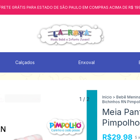
FRETE GRÁTIS PARA ESTADO DE SÃO PAULO EM COMPRAS ACIMA DE R$ 19
Calçados
Enxoval
Início
>
Bebê Menin
1
/
2
Bichinhos RN Pimpo
Meia Pan
Pimpolho
R$29,98
5