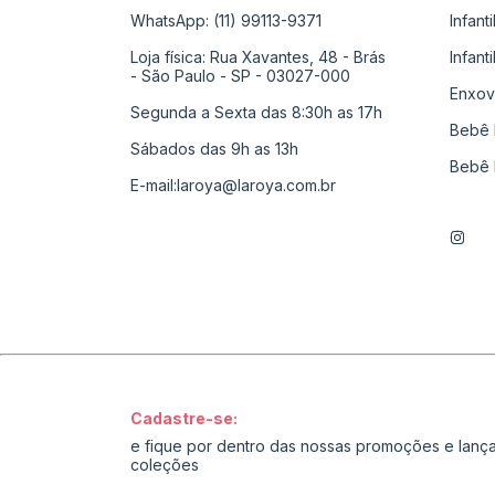
WhatsApp: (11) 99113-9371
Infant
Loja física: Rua Xavantes, 48 - Brás
Infant
- São Paulo - SP - 03027-000
Enxov
Segunda a Sexta das 8:30h as 17h
Bebê 
Sábados das 9h as 13h
Bebê 
E-mail:
laroya@laroya.com.br
Cadastre-se:
e fique por dentro das nossas promoções e lan
coleções