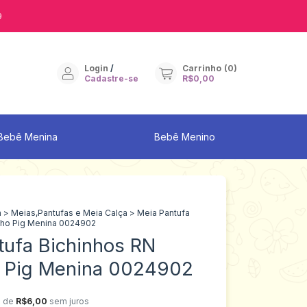
9
Login
/
Carrinho
(
0
)
Cadastre-se
R$0,00
Bebê Menina
Bebê Menino
a
>
Meias,Pantufas e Meia Calça
>
Meia Pantufa
lho Pig Menina 0024902
tufa Bichinhos RN
 Pig Menina 0024902
x de
R$6,00
sem juros