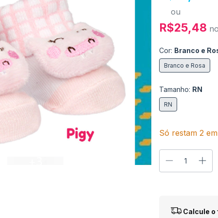
ou
R$25,48
n
Cor:
Branco e Ro
Branco e Rosa
Tamanho:
RN
RN
Só restam
2
em 
Entregas para o
Calcule o 