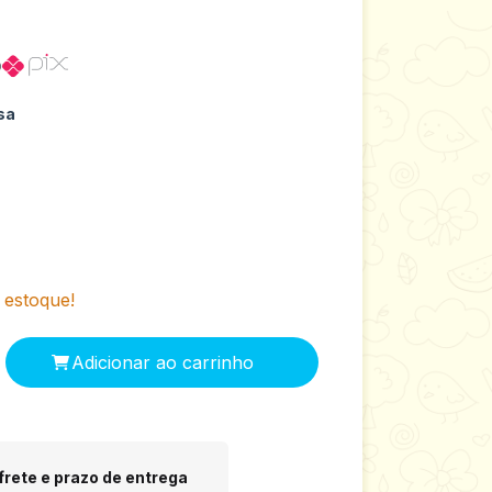
o
sa
estoque!
 CEP:
Alterar CEP
frete e prazo de entrega