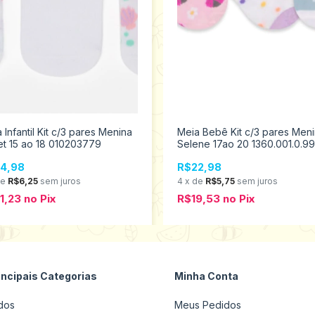
 Infantil Kit c/3 pares Menina
Meia Bebê Kit c/3 pares Men
t 15 ao 18 010203779
Selene 17ao 20 1360.001.0.9
4,98
R$22,98
de
R$6,25
sem juros
4
x
de
R$5,75
sem juros
1,23
no
Pix
R$19,53
no
Pix
incipais Categorias
Minha Conta
dos
Meus Pedidos