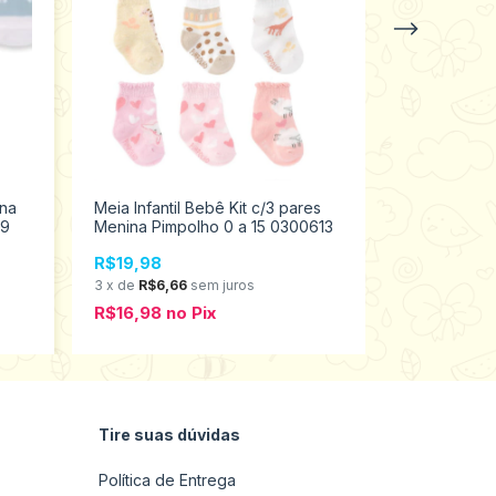
ina
Meia Infantil Bebê Kit c/3 pares
Meia Pantuf
99
Menina Pimpolho 0 a 15 0300613
Pimpolho Po
97713
R$19,98
R$29,98
3
x
de
R$6,66
sem juros
5
x
de
R$6,0
R$16,98
no
Pix
R$25,48
n
Tire suas dúvidas
Política de Entrega