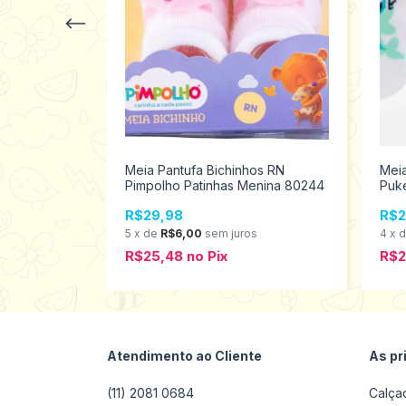
x Pimpolho
Meia Pantufa Bichinhos RN
Meia
Pimpolho Patinhas Menina 80244
Puke
R$29,98
R$2
5
x
de
R$6,00
sem juros
4
x
R$25,48
no
Pix
R$2
Atendimento ao Cliente
As pr
(11) 2081 0684
Calça