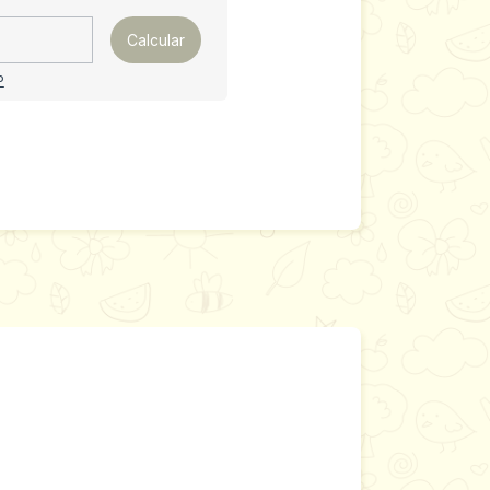
Calcular
P