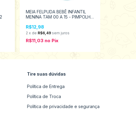
MEIA FELPUDA BEBÊ INFANTIL
Meia Pantuf
2
MENINA TAM 00 A 15 - PIMPOLHO
Pimpolho Po
94452
97713
R$12,98
R$29,98
2
x
de
R$6,49
sem juros
5
x
de
R$6,0
R$11,03
no
Pix
R$25,48
n
Tire suas dúvidas
Política de Entrega
Política de Troca
Política de privacidade e segurança