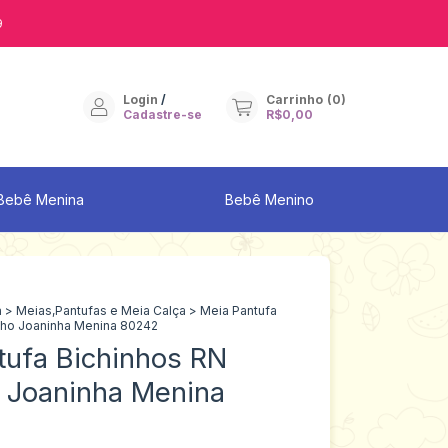
9
Login
/
Carrinho
(
0
)
Cadastre-se
R$0,00
Bebê Menina
Bebê Menino
a
>
Meias,Pantufas e Meia Calça
>
Meia Pantufa
lho Joaninha Menina 80242
tufa Bichinhos RN
 Joaninha Menina