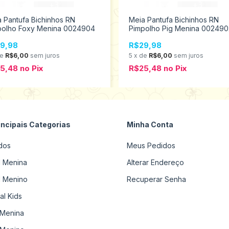
 Pantufa Bichinhos RN
Meia Pantufa Bichinhos RN
polho Foxy Menina 0024904
Pimpolho Pig Menina 002490
9,98
R$29,98
de
R$6,00
sem juros
5
x
de
R$6,00
sem juros
25,48
no
Pix
R$25,48
no
Pix
incipais Categorias
Minha Conta
dos
Meus Pedidos
il Menina
Alterar Endereço
il Menino
Recuperar Senha
al Kids
Menina