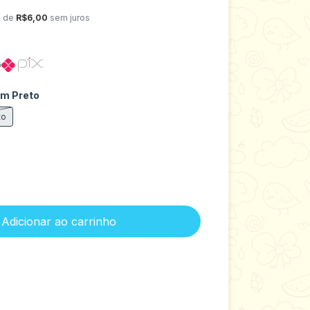
x de
R$6,00
sem juros
o
m Preto
to