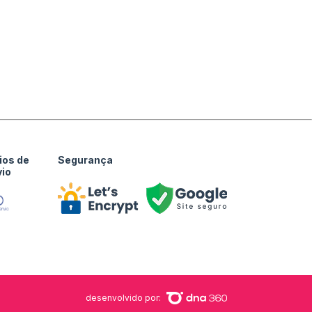
ios de
Segurança
vio
desenvolvido por: