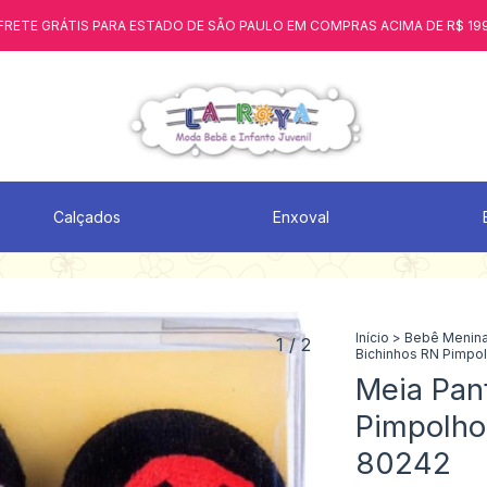
FRETE GRÁTIS PARA ESTADO DE SÃO PAULO EM COMPRAS ACIMA DE R$ 19
Calçados
Enxoval
Início
>
Bebê Menin
1
/
2
Bichinhos RN Pimpo
Meia Pan
Pimpolho
80242