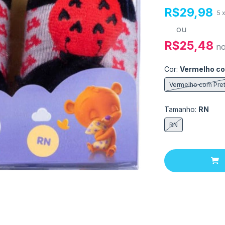
R$29,98
5
ou
R$25,48
n
Cor:
Vermelho co
Vermelho com Pre
Tamanho:
RN
RN