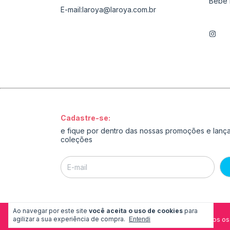
Bebê 
E-mail:
laroya@laroya.com.br
Cadastre-se:
e fique por dentro das nossas promoções e lan
coleções
Ao navegar por este site
você aceita o uso de cookies
para
agilizar a sua experiência de compra.
Copyright La Roya - 54173976000195 - 2026. Todos os 
Entendi