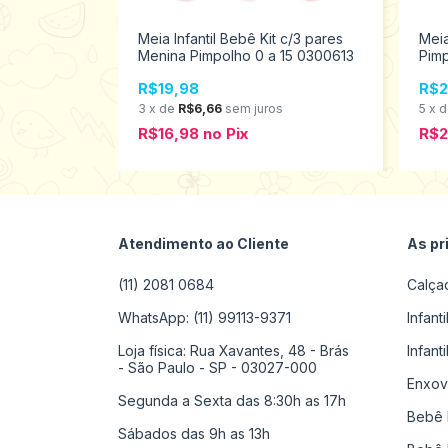
os RN
Meia Infantil Bebê Kit c/3 pares
Meia
enina 80244
Menina Pimpolho 0 a 15 0300613
Pim
R$19,98
R$2
s
3
x
de
R$6,66
sem juros
5
x
R$16,98
no
Pix
R$
Atendimento ao Cliente
As pr
(11) 2081 0684
Calça
WhatsApp: (11) 99113-9371
Infant
Loja física: Rua Xavantes, 48 - Brás
Infant
- São Paulo - SP - 03027-000
Enxov
Segunda a Sexta das 8:30h as 17h
Bebê 
Sábados das 9h as 13h