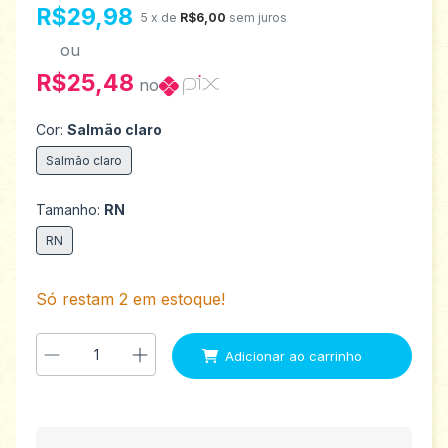
R$29,98
5
x de
R$6,00
sem juros
ou
R$25,48
no
Cor:
Salmão claro
Salmão claro
Tamanho:
RN
RN
Só restam
2
em estoque!