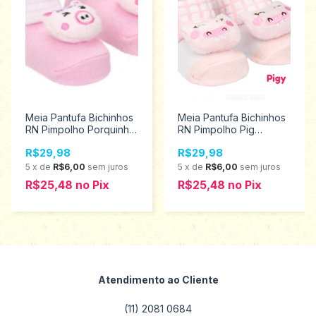
Meia Pantufa Bichinhos
Meia Pantufa Bichinhos
RN Pimpolho Porquinha
RN Pimpolho Pig
Menina 97713
Menina 0024902
R$29,98
R$29,98
5
x
de
R$6,00
sem juros
5
x
de
R$6,00
sem juros
R$25,48
no
Pix
R$25,48
no
Pix
Atendimento ao Cliente
(11) 2081 0684