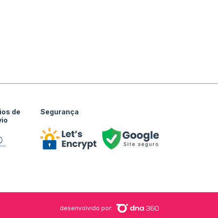
ios de
Segurança
vio
desenvolvido por: