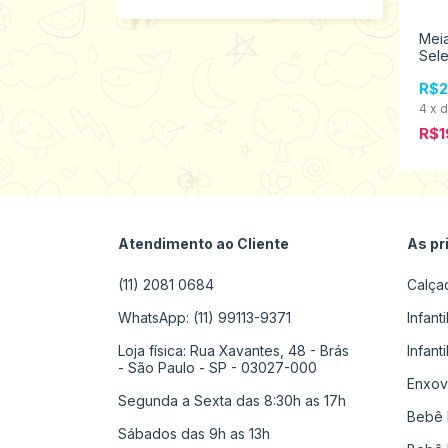
 c/3 pares
Meia
 15 0300613
Sele
R$2
s
4
x
R$1
Atendimento ao Cliente
As pr
(11) 2081 0684
Calça
WhatsApp: (11) 99113-9371
Infant
Loja física: Rua Xavantes, 48 - Brás
Infant
- São Paulo - SP - 03027-000
Enxov
Segunda a Sexta das 8:30h as 17h
Bebê 
Sábados das 9h as 13h