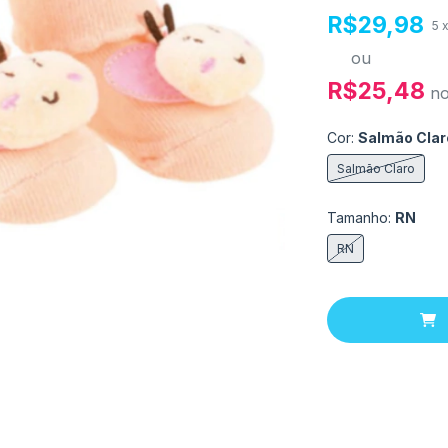
R$29,98
5
ou
R$25,48
n
Cor:
Salmão Clar
Salmão Claro
Tamanho:
RN
RN