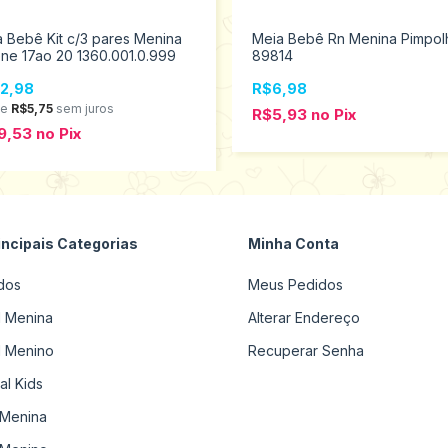
 Bebê Kit c/3 pares Menina
Meia Bebê Rn Menina Pimpol
ne 17ao 20 1360.001.0.999
89814
2,98
R$6,98
de
R$5,75
sem juros
R$5,93
no
Pix
9,53
no
Pix
incipais Categorias
Minha Conta
dos
Meus Pedidos
il Menina
Alterar Endereço
il Menino
Recuperar Senha
al Kids
Menina