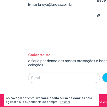
Bebê 
E-mail:
laroya@laroya.com.br
Cadastre-se:
e fique por dentro das nossas promoções e lan
coleções
Ao navegar por este site
você aceita o uso de cookies
para
agilizar a sua experiência de compra.
Copyright La Roya - 54173976000195 - 2026. Todos os 
Entendi