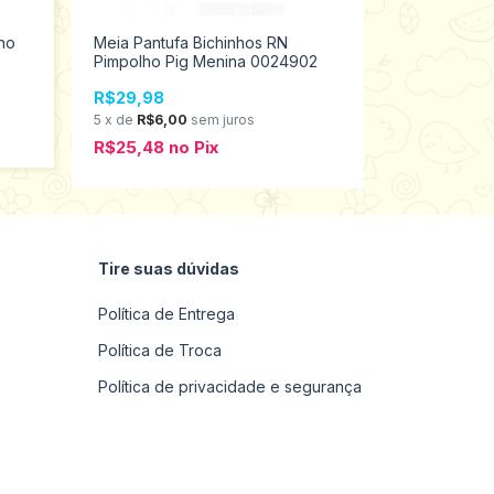
ho
Meia Pantufa Bichinhos RN
Meia Infanti
Pimpolho Pig Menina 0024902
Puket 15 ao
R$29,98
R$24,98
5
x
de
R$6,00
sem juros
4
x
de
R$6,2
R$25,48
no
Pix
R$21,23
no
Tire suas dúvidas
Política de Entrega
Política de Troca
Política de privacidade e segurança