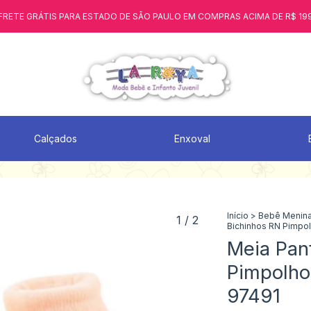
FRETE GRÁTIS PARA ESTADO DE SÃO PAULO EM COMPRAS ACIMA DE R$ 19
Calçados
Enxoval
Início
>
Bebê Menin
1
/
2
Bichinhos RN Pimpol
Meia Pan
Pimpolho
97491