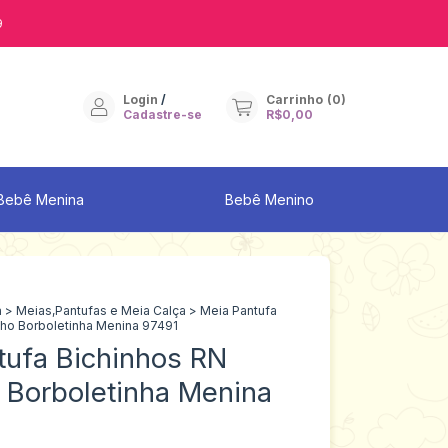
9
Login
/
Carrinho
(
0
)
Cadastre-se
R$0,00
Bebê Menina
Bebê Menino
a
>
Meias,Pantufas e Meia Calça
>
Meia Pantufa
ho Borboletinha Menina 97491
tufa Bichinhos RN
 Borboletinha Menina