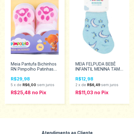
Meia Pantufa Bichinhos
MEIA FELPUDA BEBÊ
RN Pimpolho Patinhas
INFANTIL MENINA TAM
Menina 80244
00 A 15 - PIMPOLHO
R$29,98
R$12,98
94452
5
x
de
R$6,00
sem juros
2
x
de
R$6,49
sem juros
R$25,48
no
Pix
R$11,03
no
Pix
Atendimento ao Cliente