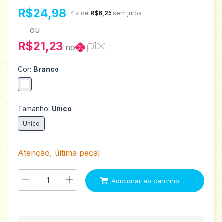
R$24,98
4
x de
R$6,25
sem juros
ou
R$21,23
no
Cor:
Branco
Tamanho:
Unico
Unico
Atenção, última peça!