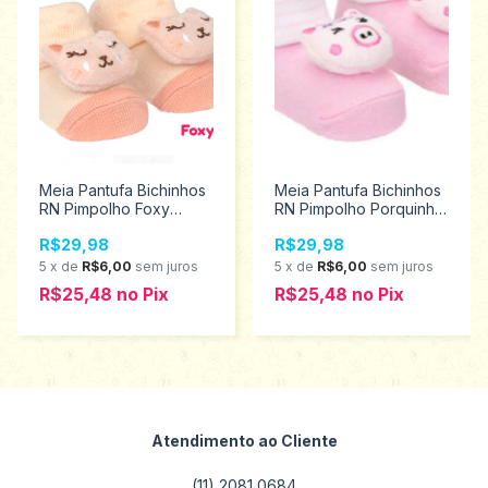
Meia Pantufa Bichinhos
Meia Pantufa Bichinhos
RN Pimpolho Foxy
RN Pimpolho Porquinha
Menina 0024904
Menina 97713
R$29,98
R$29,98
5
x
de
R$6,00
sem juros
5
x
de
R$6,00
sem juros
R$25,48
no
Pix
R$25,48
no
Pix
Atendimento ao Cliente
(11) 2081 0684