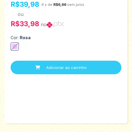
R$39,98
6
x de
R$6,66
sem juros
ou
R$33,98
no
Cor:
Rosa