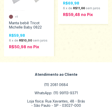
R$69,98
6
x
de
R$11,66
sem juros
R$59,48
no
Pix
+1
Manta bebê Tricot
Michelle Baby 0822
R$59,98
6
x
de
R$10,00
sem juros
R$50,98
no
Pix
Atendimento ao Cliente
(11) 2081 0684
WhatsApp: (11) 99113-9371
Loja física: Rua Xavantes, 48 - Brás
- São Paulo - SP - 03027-000