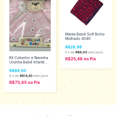
Manta Bebê Soft Bicho
Molhado 4040
R$29,98
5
x
de
R$6,00
sem juros
Kit Cobertor e Naninha
R$25,48
no
Pix
Ursinha Bebê Infantil
Miguel Baby
R$89,00
PS189.0029
6
x
de
R$14,83
sem juros
R$75,65
no
Pix