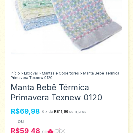
Início
>
Enxoval
>
Mantas e Cobertores
>
Manta Bebê Térmica
Primavera Texnew 0120
Manta Bebê Térmica
Primavera Texnew 0120
R$69,98
6
x de
R$11,66
sem juros
ou
R$59,48
no