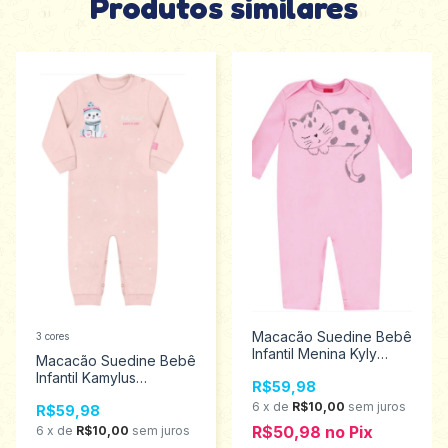
Produtos similares
Macacão Suedine Bebê
3 cores
Infantil Menina Kyly
Macacão Suedine Bebê
Tamanhos P ao G
Infantil Kamylus
R$59,98
207307
Tamanhos P ao G
6
x
de
R$10,00
sem juros
R$59,98
53605
R$50,98
no
Pix
6
x
de
R$10,00
sem juros