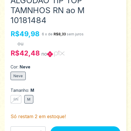
ALGODÃO TIP TOP
TAMNHOS RN ao M
10181484
R$49,98
6
x de
R$8,33
sem juros
ou
R$42,48
no
Cor:
Neve
Neve
Tamanho:
M
RN
M
Só restam
2
em estoque!