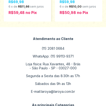
R$69,98
R$59,98
1000859
53605
6
x
de
R$11,66
sem juros
6
x
de
R$10,00
sem juros
R$59,48
no
Pix
R$50,98
no
Pix
Atendimento ao Cliente
(11) 2081 0684
WhatsApp: (11) 99113-9371
Loja física: Rua Xavantes, 48 - Brás
- São Paulo - SP - 03027-000
Segunda a Sexta das 8:30h as 17h
Sábados das 9h as 13h
E-mail:
laroya@laroya.com.br
As principais Categorias