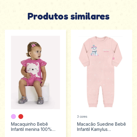
Produtos similares
3 cores
Macaquinho Bebê
Macacão Suedine Bebê
Infantil menina 100%
Infantil Kamylus
algodão Kyly tamanhos
Tamanhos P ao G