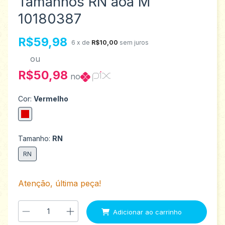
Tamanhos RN aoa M
10180387
R$59,98
6
x de
R$10,00
sem juros
ou
R$50,98
no
Cor:
Vermelho
Tamanho:
RN
RN
Atenção, última peça!