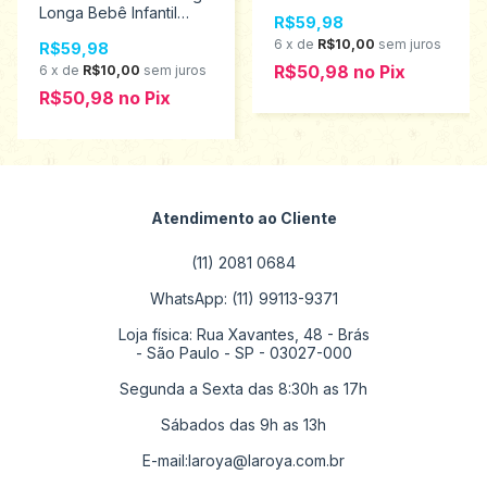
Tamanhos P ao G
Longa Bebê Infantil
R$59,98
207307
Menina Elian Tamanhos
6
x
de
R$10,00
sem juros
R$59,98
P ao G 201178
R$50,98
no
Pix
6
x
de
R$10,00
sem juros
R$50,98
no
Pix
Atendimento ao Cliente
(11) 2081 0684
WhatsApp: (11) 99113-9371
Loja física: Rua Xavantes, 48 - Brás
- São Paulo - SP - 03027-000
Segunda a Sexta das 8:30h as 17h
Sábados das 9h as 13h
E-mail:
laroya@laroya.com.br