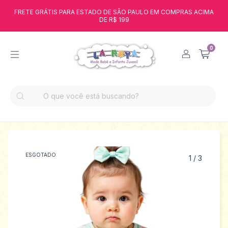
FRETE GRÁTIS PARA ESTADO DE SÃO PAULO EM COMPRAS ACIMA
DE R$ 199
0
ESGOTADO
1
/
3