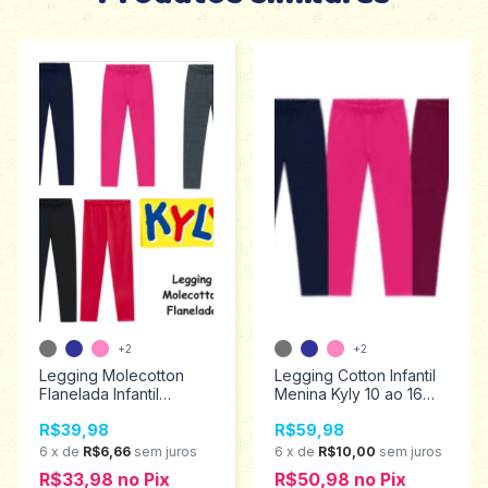
+2
+2
Legging Molecotton
Legging Cotton Infantil
Flanelada Infantil
Menina Kyly 10 ao 16
Menina Kyly Tamanhos 1
107633
R$39,98
R$59,98
ao 3 9000239
6
x
de
R$6,66
sem juros
6
x
de
R$10,00
sem juros
R$33,98
no
Pix
R$50,98
no
Pix