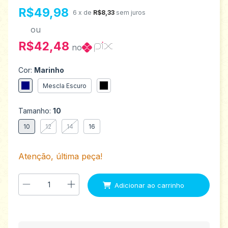
R$49,98
6
x de
R$8,33
sem juros
ou
R$42,48
no
Cor:
Marinho
Mescla Escuro
Tamanho:
10
10
12
14
16
Atenção, última peça!