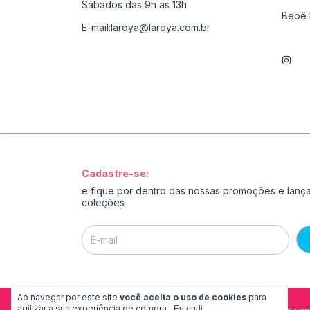
Sábados das 9h as 13h
Bebê 
E-mail:
laroya@laroya.com.br
Cadastre-se:
e fique por dentro das nossas promoções e lan
coleções
Ao navegar por este site
você aceita o uso de cookies
para
agilizar a sua experiência de compra.
Entendi