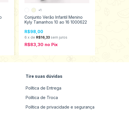
+1
+1
o
Conjunto Verão Infantil Menino
Conjunto Ver
Kyly Tamanhos 10 ao 16 1000622
Kyly Tamanh
R$98,00
R$59,98
6
x
de
R$16,33
sem juros
6
x
de
R$10,
R$83,30
no
Pix
R$50,98
n
Tire suas dúvidas
Política de Entrega
Política de Troca
Política de privacidade e segurança