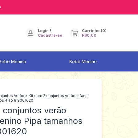
9
Login
/
Carrinho
(
0
)
Cadastre-se
R$0,00
Bebê Menina
Bebê Menino
njuntos Verão
>
Kit com 2 conjuntos verão infantil
os 4 ao 8 9001620
 conjuntos verão
menino Pipa tamanhos
001620