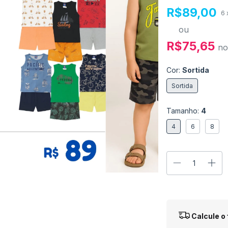
R$89,00
6
ou
R$75,65
no
Cor:
Sortida
Sortida
Tamanho:
4
4
6
8
Entregas para o
Calcule o 