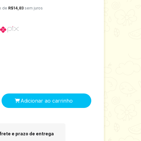
x de
R$14,83
sem juros
 CEP:
Alterar CEP
frete e prazo de entrega