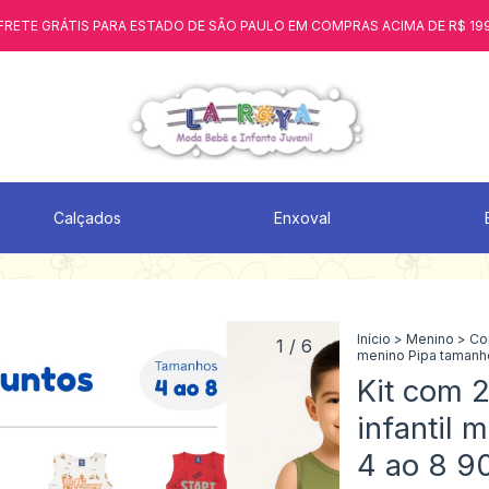
FRETE GRÁTIS PARA ESTADO DE SÃO PAULO EM COMPRAS ACIMA DE R$ 19
Calçados
Enxoval
Início
>
Menino
>
Co
1
/
6
menino Pipa tamanh
Kit com 2
infantil 
4 ao 8 9