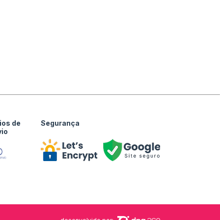
ios de
Segurança
vio