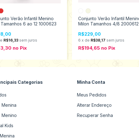
unto Verão Infantil Menino
Conjunto Verão Infantil Menin
y Tamanhos 6 ao 12 1000623
Milon Tamanhos 4/8 2000612
8,00
R$229,00
de
R$16,33
sem juros
6
x
de
R$38,17
sem juros
83,30
no
Pix
R$194,65
no
Pix
incipais Categorias
Minha Conta
dos
Meus Pedidos
il Menina
Alterar Endereço
il Menino
Recuperar Senha
al Kids
Menina