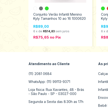
il Menino
o 8 2000586
Conjunto Verão Infantil Menino
Conj
Kyly Tamanhos 10 ao 16 1000620
Kyl
os
R$89,00
R$9
6
x
de
R$14,83
sem juros
6
x
R$75,65
no
Pix
R$
Atendimento ao Cliente
As pr
(11) 2081 0684
Calça
WhatsApp: (11) 99113-9371
Infant
Loja física: Rua Xavantes, 48 - Brás
Infant
- São Paulo - SP - 03027-000
Enxov
Segunda a Sexta das 8:30h as 17h
Bebê 