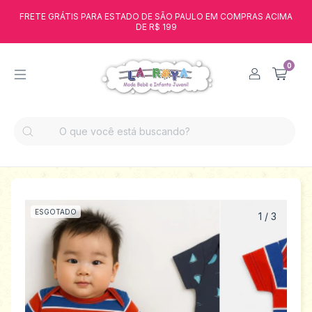
FRETE GRÁTIS PARA ESTADO DE SÃO PAULO EM COMPRAS ACIMA
DE R$ 199
0
ESGOTADO
1
/
3