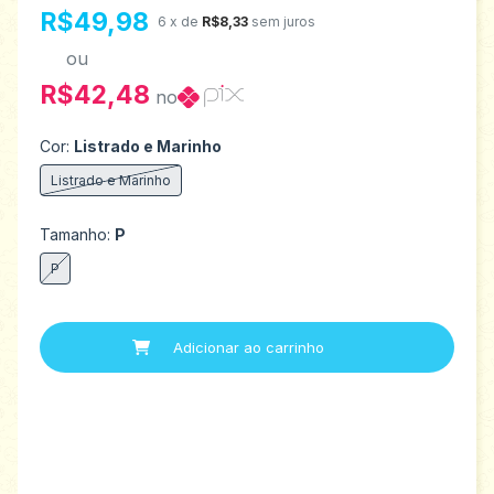
R$49,98
6
x de
R$8,33
sem juros
ou
R$42,48
no
Cor:
Listrado e Marinho
Listrado e Marinho
Tamanho:
P
P