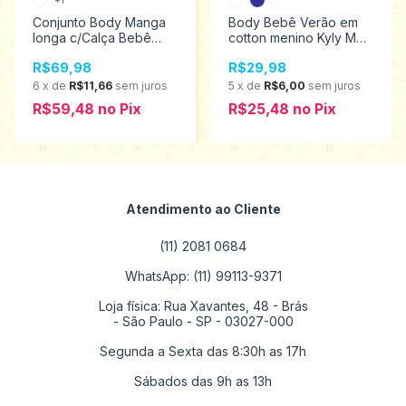
Conjunto Body Manga
Body Bebê Verão em
longa c/Calça Bebê
cotton menino Kyly M
Infantil Menino Kyly
ao G 1000426
R$69,98
R$29,98
Tamanhos P ao G
1001202
6
x
de
R$11,66
sem juros
5
x
de
R$6,00
sem juros
R$59,48
no
Pix
R$25,48
no
Pix
Atendimento ao Cliente
(11) 2081 0684
WhatsApp: (11) 99113-9371
Loja física: Rua Xavantes, 48 - Brás
- São Paulo - SP - 03027-000
Segunda a Sexta das 8:30h as 17h
Sábados das 9h as 13h