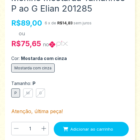
P ao G Elian 201285
R$89,00
6
x de
R$14,83
sem juros
ou
R$75,65
no
Cor:
Mostarda com cinza
Mostarda com cinza
Tamanho:
P
P
M
G
Atenção, última peça!