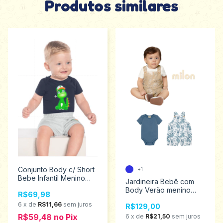
Produtos similares
Conjunto Body c/ Short
+1
Bebe Infantil Menino
Jardineira Bebê com
Kyly Tamanhos P ao G
Body Verão menino
R$69,98
1000434
Milon Tamanhos M ao
6
x
de
R$11,66
sem juros
R$129,00
GG 2000636
R$59,48
no
Pix
6
x
de
R$21,50
sem juros