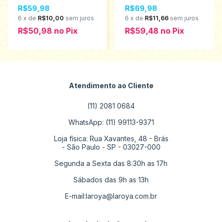
P ao G 1000632
Infantil Menina Kyly
R$59,98
R$69,98
Tamanhos P ao G
1000710
6
x
de
R$10,00
sem juros
6
x
de
R$11,66
sem juros
R$50,98
no
Pix
R$59,48
no
Pix
Atendimento ao Cliente
(11) 2081 0684
WhatsApp: (11) 99113-9371
Loja física: Rua Xavantes, 48 - Brás
- São Paulo - SP - 03027-000
Segunda a Sexta das 8:30h as 17h
Sábados das 9h as 13h
E-mail:
laroya@laroya.com.br