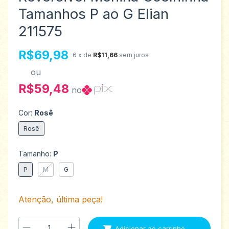
Tamanhos P ao G Elian
211575
R$69,98
6
x de
R$11,66
sem juros
ou
R$59,48
no
Cor:
Rosê
Rosê
Tamanho:
P
P
M
G
Atenção, última peça!