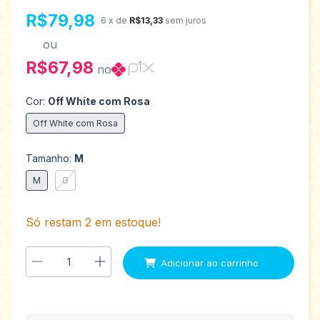
R$79,98
6
x de
R$13,33
sem juros
ou
R$67,98
no
Cor:
Off White com Rosa
Off White com Rosa
Tamanho:
M
M
G
Só restam
2
em estoque!