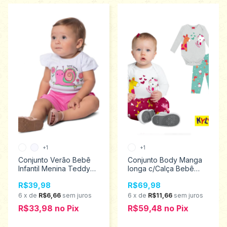
+1
+1
Conjunto Verão Bebê
Conjunto Body Manga
Infantil Menina Teddy
longa c/Calça Bebê
Tamanhos P ao g 17519
Infantil Menina Kyly
R$39,98
R$69,98
Tamanhos P ao G
1000710
6
x
de
R$6,66
sem juros
6
x
de
R$11,66
sem juros
R$33,98
no
Pix
R$59,48
no
Pix