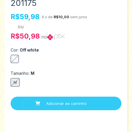
201175
R$59,98
6
x de
R$10,00
sem juros
ou
R$50,98
no
Cor:
Off white
Tamanho:
M
M