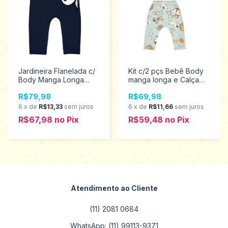
Jardineira Flanelada c/
Kit c/2 pçs Bebê Body
Body Manga Longa
manga longa e Calça
Bebê Infantil Menino
sem Pé Menino
R$79,98
R$69,98
Kyly Tamanhos M ao g
Tamanhos P ao G Elian
207889
201282
6
x
de
R$13,33
sem juros
6
x
de
R$11,66
sem juros
R$67,98
no
Pix
R$59,48
no
Pix
Atendimento ao Cliente
(11) 2081 0684
WhatsApp: (11) 99113-9371