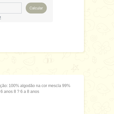
Calcular
P
ição: 100% algodão na cor mescla 99%
 anos 8 ? 6 a 8 anos