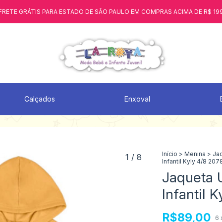
FRETE GRÁTIS PARA ESTADO DE SÃO PAULO EM COMPRAS ACIMA DE R$ 19
Calçados
Enxoval
Início
>
Menina
>
Ja
1
/
8
Infantil Kyly 4/8 20
Jaqueta 
Infantil 
R$89,00
6