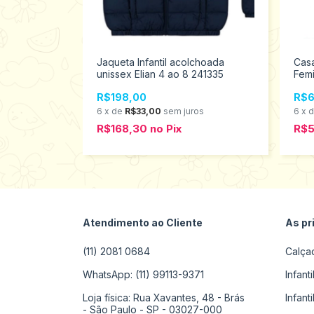
Jaqueta Infantil acolchoada
Casa
unissex Elian 4 ao 8 241335
Fem
nelado
 Tamanhos 1
R$198,00
R$6
6
x
de
R$33,00
sem juros
6
x
R$168,30
no
Pix
R$
s
Atendimento ao Cliente
As pr
(11) 2081 0684
Calça
WhatsApp: (11) 99113-9371
Infant
Loja física: Rua Xavantes, 48 - Brás
Infant
- São Paulo - SP - 03027-000