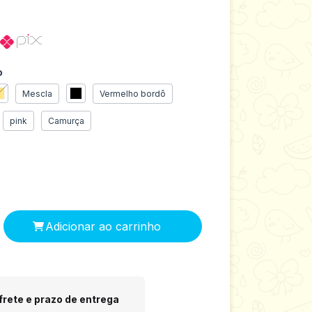
o
Mescla
Vermelho bordô
pink
Camurça
 CEP:
Alterar CEP
frete e prazo de entrega