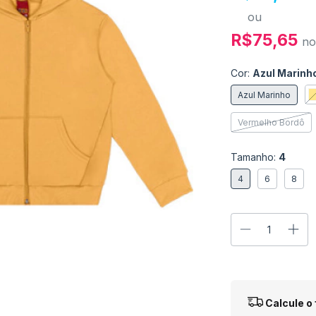
ou
R$75,65
no
Cor:
Azul Marinh
Azul Marinho
Vermelho Bordô
Tamanho:
4
4
6
8
Entregas para o
Calcule o 