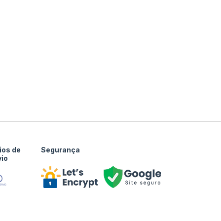
ios de
Segurança
vio