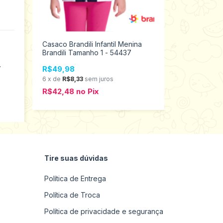
Casaco Brandili Infantil Menina
Colete Pelo c
Brandili Tamanho 1 - 54437
Menina BY 
R$49,98
R$59,98
6
x
de
R$8,33
sem juros
6
x
de
R$10,
R$42,48
no
Pix
R$50,98
n
Tire suas dúvidas
Política de Entrega
Política de Troca
Política de privacidade e segurança