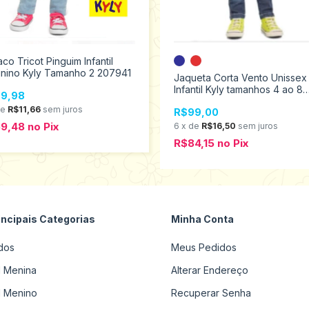
co Tricot Pinguim Infantil
inino Kyly Tamanho 2 207941
Jaqueta Corta Vento Unissex
Infantil Kyly tamanhos 4 ao 8
9,98
208064
de
R$11,66
sem juros
R$99,00
59,48
no
Pix
6
x
de
R$16,50
sem juros
R$84,15
no
Pix
incipais Categorias
Minha Conta
dos
Meus Pedidos
il Menina
Alterar Endereço
il Menino
Recuperar Senha