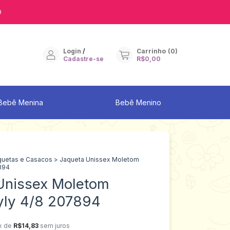
9
Login
/
Carrinho
(
0
)
Cadastre-se
R$0,00
Bebê Menina
Bebê Menino
quetas e Casacos
>
Jaqueta Unissex Moletom
7894
Unissex Moletom
Kyly 4/8 207894
x de
R$14,83
sem juros