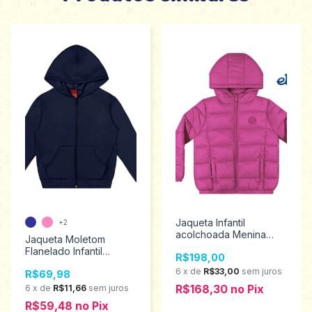
Jaqueta Infantil
+2
acolchoada Menina
Jaqueta Moletom
Elian 4 ao 8 241335
Flanelado Infantil
R$198,00
Unissex Kyly Tamanhos
6
x
de
R$33,00
sem juros
R$69,98
1 ao 3 207894
R$168,30
no
Pix
6
x
de
R$11,66
sem juros
R$59,48
no
Pix