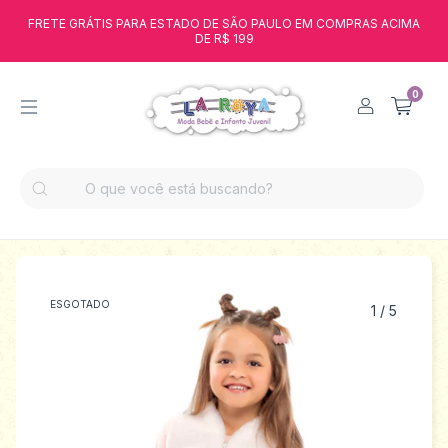
FRETE GRÁTIS PARA ESTADO DE SÃO PAULO EM COMPRAS ACIMA
DE R$ 199
0
ESGOTADO
1
/
5