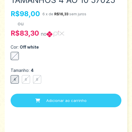
TAMANHOS 4 AO 10 57025
R$98,00
6
x de
R$16,33
sem juros
ou
R$83,30
no
Cor:
Off white
Tamanho:
4
4
6
8