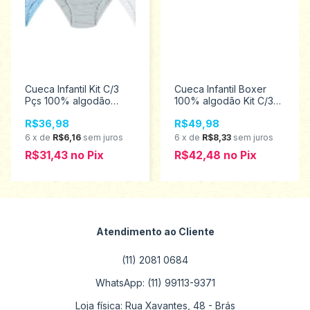
Cueca Infantil Kit C/3
Cueca Infantil Boxer
Pçs 100% algodão
100% algodão Kit C/3
Tampinha 3331
Pcs Tampinha 3341
R$36,98
R$49,98
6
x
de
R$6,16
sem juros
6
x
de
R$8,33
sem juros
R$31,43
no
Pix
R$42,48
no
Pix
Atendimento ao Cliente
(11) 2081 0684
WhatsApp: (11) 99113-9371
Loja física: Rua Xavantes, 48 - Brás