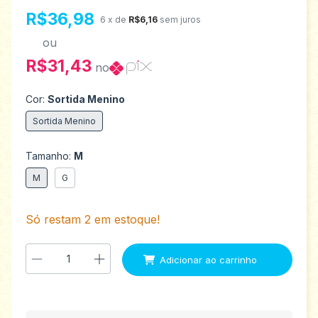
R$36,98
6
x de
R$6,16
sem juros
ou
R$31,43
no
Cor:
Sortida Menino
Sortida Menino
Tamanho:
M
M
G
Só restam
2
em estoque!