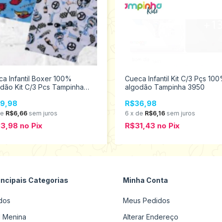
a Infantil Boxer 100%
Cueca Infantil Kit C/3 Pçs 10
dão Kit C/3 Pcs Tampinha
algodão Tampinha 3950
5
9,98
R$36,98
de
R$6,66
sem juros
6
x
de
R$6,16
sem juros
33,98
no
Pix
R$31,43
no
Pix
incipais Categorias
Minha Conta
dos
Meus Pedidos
il Menina
Alterar Endereço