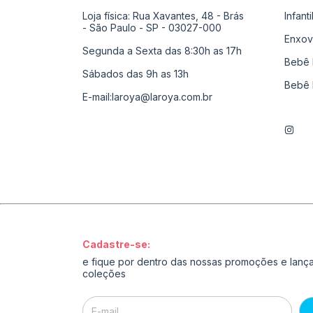
Loja física: Rua Xavantes, 48 - Brás
Infant
- São Paulo - SP - 03027-000
Enxov
Segunda a Sexta das 8:30h as 17h
Bebê 
Sábados das 9h as 13h
Bebê 
E-mail:
laroya@laroya.com.br
Cadastre-se:
e fique por dentro das nossas promoções e lan
coleções