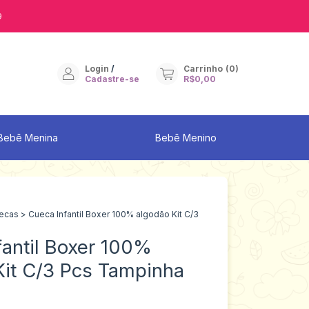
9
Login
/
Carrinho
(
0
)
Cadastre-se
R$0,00
Bebê Menina
Bebê Menino
ecas
>
Cueca Infantil Boxer 100% algodão Kit C/3
fantil Boxer 100%
Kit C/3 Pcs Tampinha