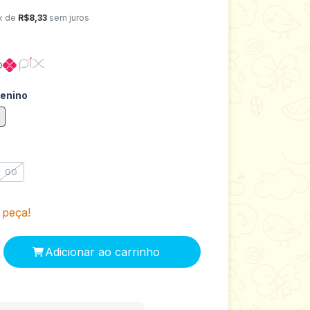
x de
R$8,33
sem juros
o
Menino
GG
 peça!