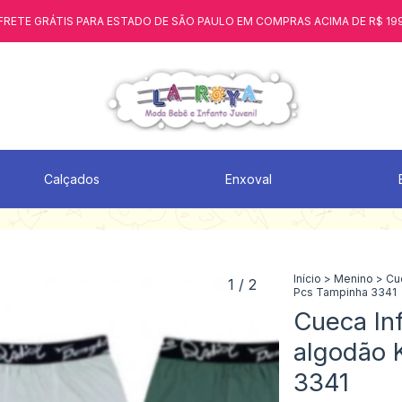
FRETE GRÁTIS PARA ESTADO DE SÃO PAULO EM COMPRAS ACIMA DE R$ 19
Calçados
Enxoval
Início
>
Menino
>
Cu
1
/
2
Pcs Tampinha 3341
Cueca In
algodão 
3341