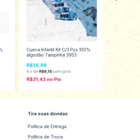
R$36,98
6
x
de
R$6,16
R$31,43
n
0%
Cueca Infantil Kit C/3 Pçs 100%
algodão Tampinha 3953
R$36,98
6
x
de
R$6,16
sem juros
R$31,43
no
Pix
Tire suas dúvidas
Política de Entrega
Política de Troca