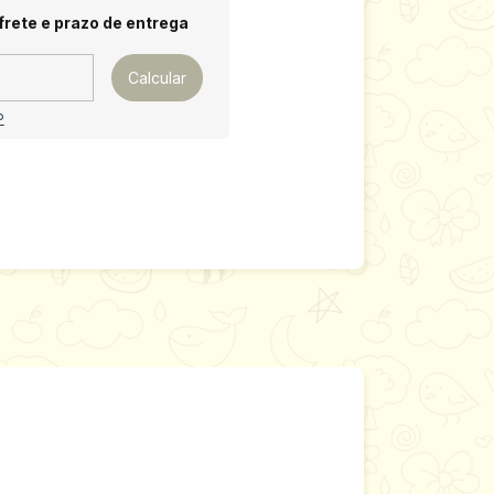
 CEP:
Alterar CEP
frete e prazo de entrega
Calcular
P