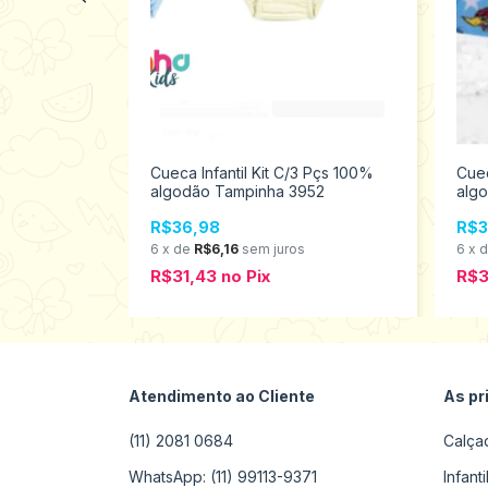
it C/3 Pcs
Cueca Infantil Kit C/3 Pçs 100%
Cuec
algodão Tampinha 3952
algo
395
R$36,98
R$3
6
x
de
R$6,16
sem juros
6
x
R$31,43
no
Pix
R$
Atendimento ao Cliente
As pr
(11) 2081 0684
Calça
WhatsApp: (11) 99113-9371
Infant