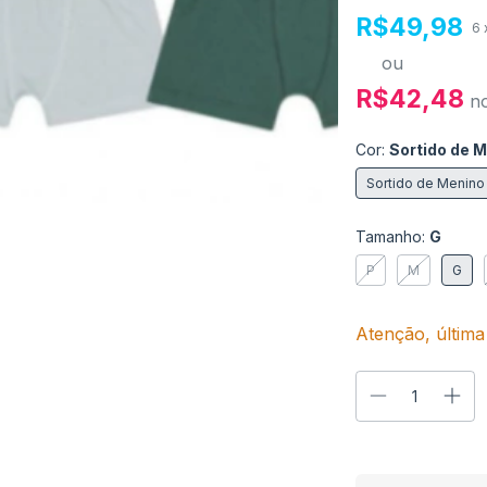
R$49,98
6
ou
R$42,48
n
Cor:
Sortido de 
Sortido de Menino
Tamanho:
G
P
M
G
Atenção, última