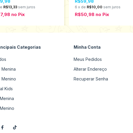
9,98
R$59,98
de
R$13,33
sem juros
6
x
de
R$10,00
sem juros
7,98
no
Pix
R$50,98
no
Pix
incipais Categorias
Minha Conta
dos
Meus Pedidos
il Menina
Alterar Endereço
il Menino
Recuperar Senha
al Kids
Menina
Menino