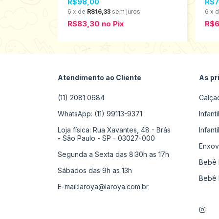
R$98,00
R$7
s
6
x
de
R$16,33
sem juros
6
x
R$83,30
no
Pix
R$6
Atendimento ao Cliente
As pr
(11) 2081 0684
Calça
WhatsApp: (11) 99113-9371
Infant
Loja física: Rua Xavantes, 48 - Brás
Infant
- São Paulo - SP - 03027-000
Enxov
Segunda a Sexta das 8:30h as 17h
Bebê 
Sábados das 9h as 13h
Bebê 
E-mail:
laroya@laroya.com.br