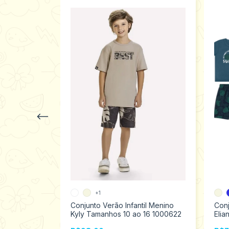
+1
il Menino
Conjunto Verão Infantil Menino
Conj
2000612
Kyly Tamanhos 10 ao 16 1000622
Elia