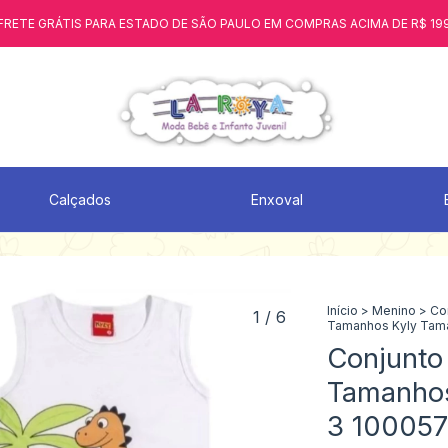
FRETE GRÁTIS PARA ESTADO DE SÃO PAULO EM COMPRAS ACIMA DE R$ 19
Calçados
Enxoval
Início
>
Menino
>
Co
1
/
6
Tamanhos Kyly Tama
Conjunto 
Tamanhos
3 10005