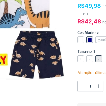
R$49,98
6
ou
R$42,48
n
Cor:
Marinho
Mesc
Tamanho:
3
1
2
3
Atenção, última