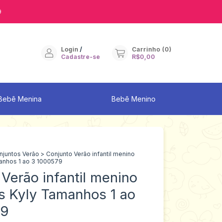
9
Login
/
Carrinho
(
0
)
Cadastre-se
R$0,00
Bebê Menina
Bebê Menino
njuntos Verão
>
Conjunto Verão infantil menino
nhos 1 ao 3 1000579
Verão infantil menino
 Kyly Tamanhos 1 ao
79