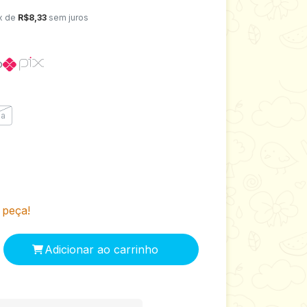
x de
R$8,33
sem juros
o
la
 peça!