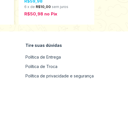
R$59,98
R$198,00
6
x
de
R$10,00
sem juros
6
x
de
R$33,
R$50,98
no
Pix
R$168,30
Tire suas dúvidas
Política de Entrega
Política de Troca
Política de privacidade e segurança