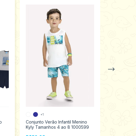
+1
2 cores
o
Conjunto Verão Infantil Menino
Conjunto Ver
Kyly Tamanhos 4 ao 8 1000599
100% Algod
ao3 200061