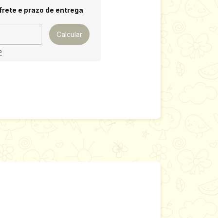
 CEP:
Alterar CEP
frete e prazo de entrega
Calcular
P