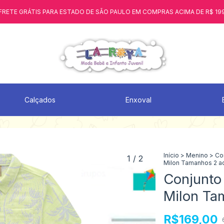
FRETE GRÁTIS PARA ESTADO DE SÃO PAULO EM COMPRAS ACIMA DE R$ 19
Calçados
Enxoval
Início
>
Menino
>
Co
1
/
2
Milon Tamanhos 2 a
Conjunto 
Milon Ta
R$169,00