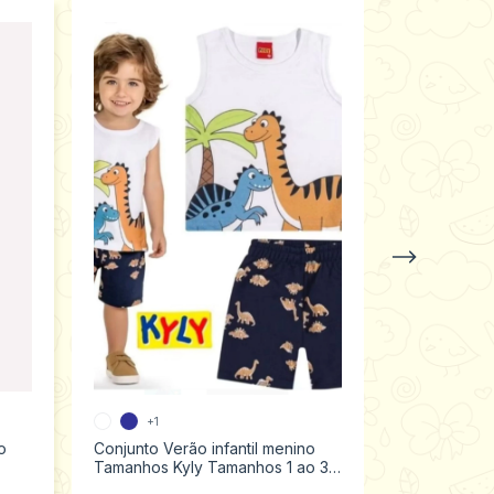
+1
o
Conjunto Verão infantil menino
Conjunto Ver
Tamanhos Kyly Tamanhos 1 ao 3
100% Algod
1000579
Tamanhos 1