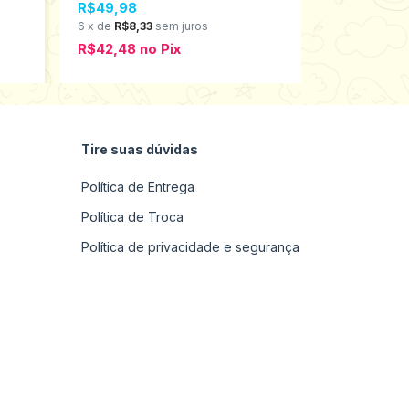
R$49,98
R$59,98
6
x
de
R$8,33
sem juros
6
x
de
R$10,
R$42,48
no
Pix
R$50,98
n
Tire suas dúvidas
Política de Entrega
Política de Troca
Política de privacidade e segurança