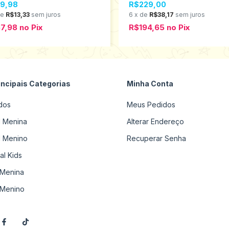
9,98
R$229,00
de
R$13,33
sem juros
6
x
de
R$38,17
sem juros
7,98
no
Pix
R$194,65
no
Pix
incipais Categorias
Minha Conta
dos
Meus Pedidos
il Menina
Alterar Endereço
il Menino
Recuperar Senha
al Kids
Menina
Menino