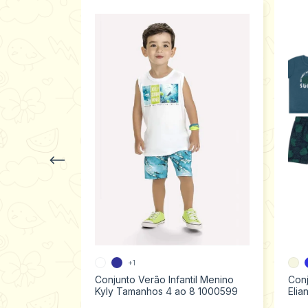
il Menino
+1
ao 3 43707
Conjunto Verão Infantil Menino
Conj
Kyly Tamanhos 4 ao 8 1000599
Elia