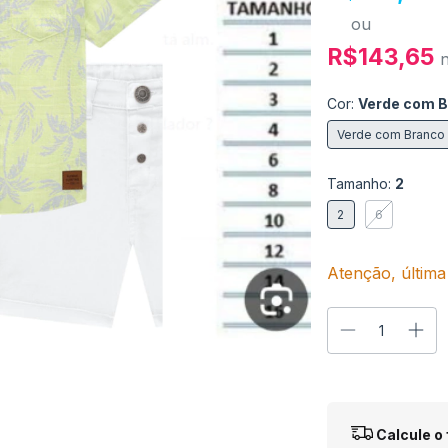
ou
R$143,65
Cor:
Verde com 
Verde com Branco
Tamanho:
2
2
6
Atenção, última
Entregas para o
Calcule o 