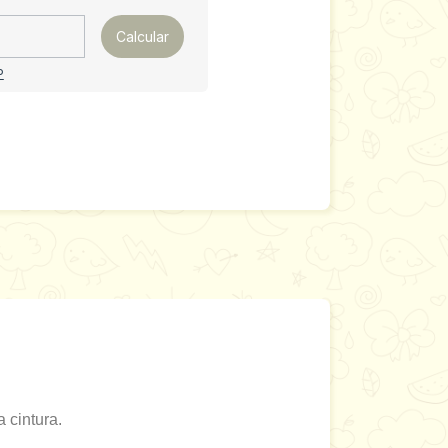
Calcular
P
 cintura.