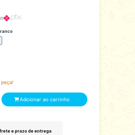
no
Branco
 peça!
 CEP:
Alterar CEP
frete e prazo de entrega