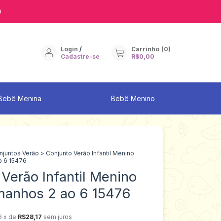
9
Login
/
Carrinho
(
0
)
Cadastre-se
R$0,00
Bebê Menina
Bebê Menino
njuntos Verão
>
Conjunto Verão Infantil Menino
o 6 15476
Verão Infantil Menino
manhos 2 ao 6 15476
6
x de
R$28,17
sem juros