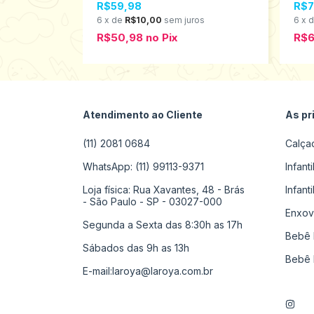
s
R$59,98
R$7
6
x
de
R$10,00
sem juros
6
x
R$50,98
no
Pix
R$6
Atendimento ao Cliente
As pr
(11) 2081 0684
Calça
WhatsApp: (11) 99113-9371
Infant
Loja física: Rua Xavantes, 48 - Brás
Infant
- São Paulo - SP - 03027-000
Enxov
Segunda a Sexta das 8:30h as 17h
Bebê 
Sábados das 9h as 13h
Bebê 
E-mail:
laroya@laroya.com.br