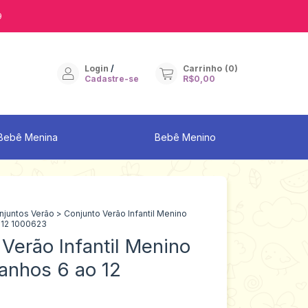
9
Login
/
Carrinho
(
0
)
Cadastre-se
R$0,00
Bebê Menina
Bebê Menino
njuntos Verão
>
Conjunto Verão Infantil Menino
 12 1000623
Verão Infantil Menino
anhos 6 ao 12