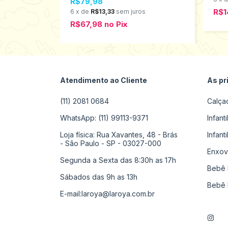
R$79,98
R$1
6
x
de
R$13,33
sem juros
R$67,98
no
Pix
Atendimento ao Cliente
As pr
(11) 2081 0684
Calça
WhatsApp: (11) 99113-9371
Infant
Loja física: Rua Xavantes, 48 - Brás
Infant
- São Paulo - SP - 03027-000
Enxov
Segunda a Sexta das 8:30h as 17h
Bebê 
Sábados das 9h as 13h
Bebê 
E-mail:
laroya@laroya.com.br