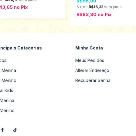
R$98,00
43,65
no
Pix
6
x
de
R$16,33
sem juros
R$83,30
no
Pix
incipais Categorias
Minha Conta
dos
Meus Pedidos
il Menina
Alterar Endereço
il Menino
Recuperar Senha
al Kids
Menina
Menino