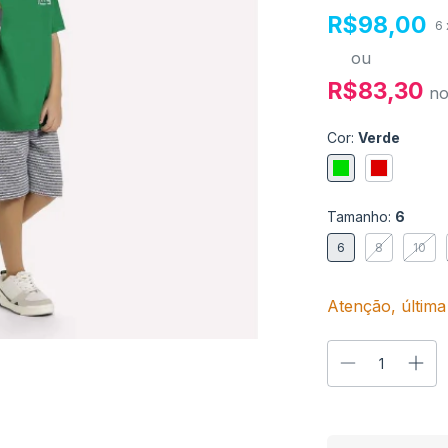
R$98,00
6
ou
R$83,30
n
Cor:
Verde
Tamanho:
6
6
8
10
Atenção, última