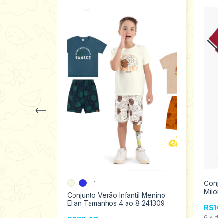
il Menino
Conj
+1
ao 3 43707
Mil
Conjunto Verão Infantil Menino
Elian Tamanhos 4 ao 8 241309
R$1
s
6
x