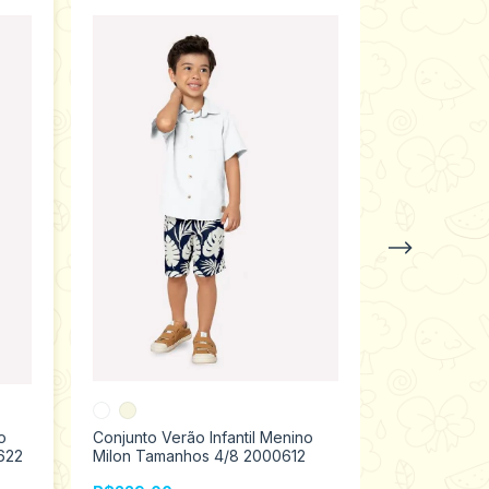
o
Conjunto Verão Infantil Menino
Conjunto Ver
622
Milon Tamanhos 4/8 2000612
Kyly Tamanh