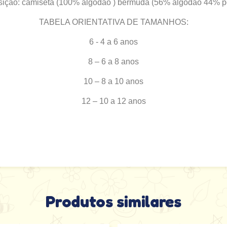
ção: camiseta (100% algodão ) bermuda (56% algodão 44% po
TABELA ORIENTATIVA DE TAMANHOS:
6 - 4 a 6 anos
8 – 6 a 8 anos
10 – 8 a 10 anos
12 – 10 a 12 anos
Produtos similares