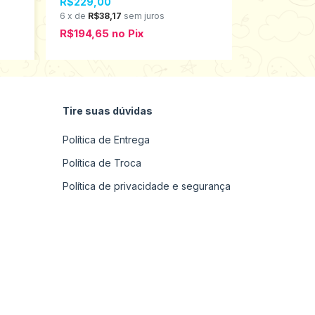
R$229,00
R$89,00
6
x
de
R$38,17
sem juros
6
x
de
R$14,8
R$194,65
no
Pix
R$75,65
n
Tire suas dúvidas
Política de Entrega
Política de Troca
Política de privacidade e segurança