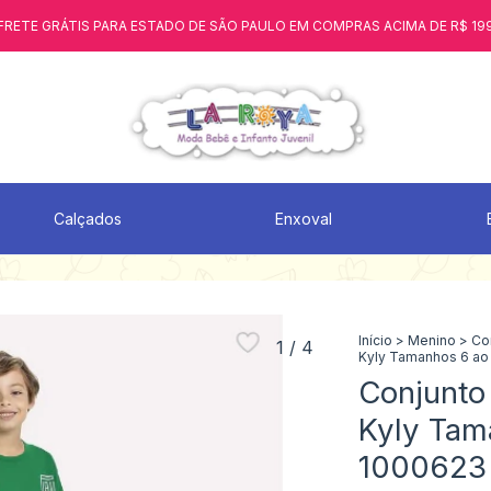
FRETE GRÁTIS PARA ESTADO DE SÃO PAULO EM COMPRAS ACIMA DE R$ 19
Calçados
Enxoval
Início
>
Menino
>
Co
1
/
4
Kyly Tamanhos 6 ao
Conjunto 
Kyly Tam
1000623