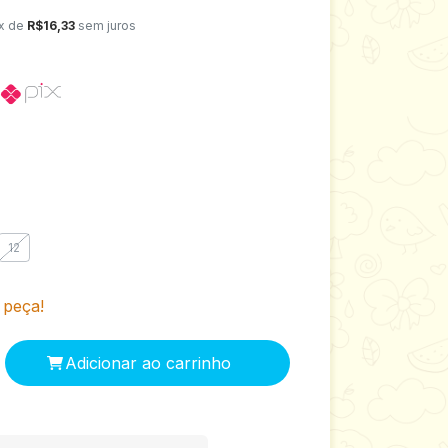
x de
R$16,33
sem juros
o
12
 peça!