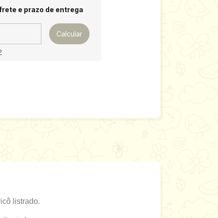
 CEP:
Alterar CEP
frete e prazo de entrega
Calcular
P
ô listrado.