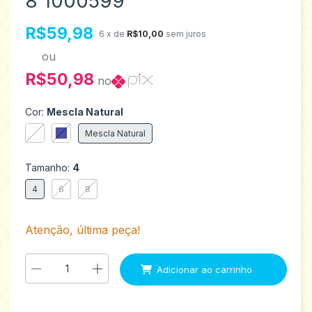
8 1000599
R$59,98
6
x de
R$10,00
sem juros
ou
R$50,98
no
Cor:
Mescla Natural
Mescla Natural
Tamanho:
4
4
6
8
Atenção, última peça!