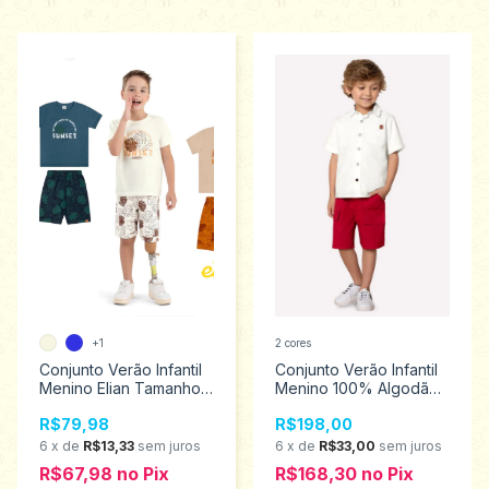
+1
2 cores
Conjunto Verão Infantil
Conjunto Verão Infantil
Menino Elian Tamanhos
Menino 100% Algodão
4 ao 8 241309
Milon Tamanhos 1 ao3
R$79,98
R$198,00
2000611
6
x
de
R$13,33
sem juros
6
x
de
R$33,00
sem juros
R$67,98
no
Pix
R$168,30
no
Pix